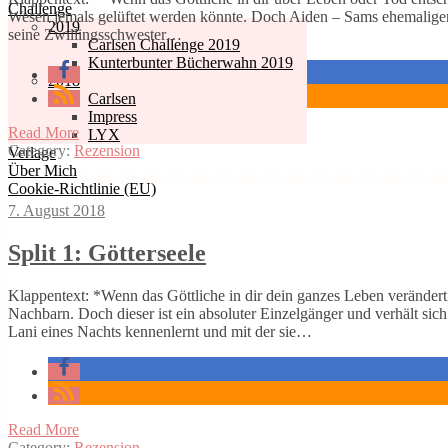
Challenge
Wesen jemals gelüftet werden könnte. Doch Aiden – Sams ehemaliger 
2019
seine Zwillingsschwester…
Carlsen Challenge 2019
Kunterbunter Bücherwahn 2019
2018
Carlsen
Impress
Read More
LYX
Category:
Rezension
Verlage
Über Mich
Cookie-Richtlinie (EU)
7. August 2018
Split 1: Götterseele
Klappentext: *Wenn das Göttliche in dir dein ganzes Leben verändert…
Nachbarn. Doch dieser ist ein absoluter Einzelgänger und verhält sic
Lani eines Nachts kennenlernt und mit der sie…
Read More
Category:
Rezension