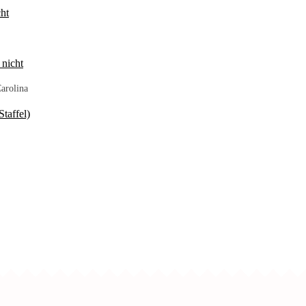
ht
 nicht
arolina
taffel)