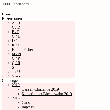
4000
1
horizontal
Home
Rezensionen
A / B
C / D
E / F
G / H
I / J
K / L
Kinderbücher
M / N
O / P
Q / R
S
T / U
V – Z
Challenge
2019
Carlsen Challenge 2019
Kunterbunter Bücherwahn 2019
2018
Carlsen
Impress