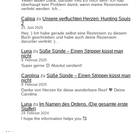
Vielen lieben Dank, darüber freu ich mich sehr! Ich hab
überhaupt kein Problem damit, wenn meine Rezensionen
verlinkt werden. Ich…
Calipa
zu
Unsere verfluchten Herzen: Hunting Souls
2
25. Juni 2025
Hey :) Ich habe gerade selbst eine Rezension zu diesem
Buch geschrieben und habe auch deine Rezension
darunter verlinkt :)…
Luna
zu
Süße Sünde – Einen Stripper küsst man
nicht
9. Februar 2025
Super gerne 😊 Absolut verdient!
Carolina
zu
Süße Sünde – Einen Stripper küsst man
nicht
9. Februar 2025
Danke von Herzen für diese wunderbare Rezi! 💖 Deine
Carolina
Luna
zu
Im Namen des Ordens. (Die gesamte erste
Staffel)
24. Februar 2024
I hope the information helps you.🥰