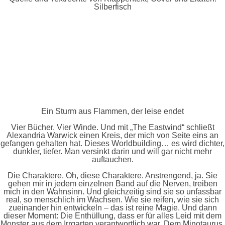
Silberfisch
Ein Sturm aus Flammen, der leise endet
Vier Bücher. Vier Winde. Und mit „The Eastwind“ schließt
Alexandria Warwick einen Kreis, der mich von Seite eins an
gefangen gehalten hat. Dieses Worldbuilding… es wird dichter,
dunkler, tiefer. Man versinkt darin und will gar nicht mehr
auftauchen.
Die Charaktere. Oh, diese Charaktere. Anstrengend, ja. Sie
gehen mir in jedem einzelnen Band auf die Nerven, treiben
mich in den Wahnsinn. Und gleichzeitig sind sie so unfassbar
real, so menschlich im Wachsen. Wie sie reifen, wie sie sich
zueinander hin entwickeln – das ist reine Magie. Und dann
dieser Moment: Die Enthüllung, dass er für alles Leid mit dem
Monster aus dem Irrgarten verantwortlich war. Dem Minotaurus.