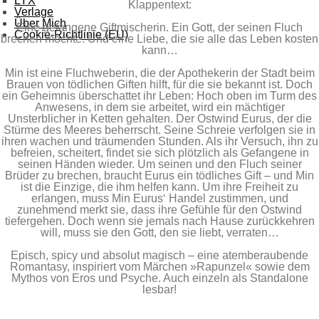
LYX
Klappentext:
Verlage
Über Mich
Eine gefangene Giftmischerin. Ein Gott, der seinen Fluch
Cookie-Richtlinie (EU)
brechen möchte. Und eine Liebe, die sie alle das Leben kosten
kann…
Min ist eine Fluchweberin, die der Apothekerin der Stadt beim
Brauen von tödlichen Giften hilft, für die sie bekannt ist. Doch
ein Geheimnis überschattet ihr Leben: Hoch oben im Turm des
Anwesens, in dem sie arbeitet, wird ein mächtiger
Unsterblicher in Ketten gehalten. Der Ostwind Eurus, der die
Stürme des Meeres beherrscht. Seine Schreie verfolgen sie in
ihren wachen und träumenden Stunden. Als ihr Versuch, ihn zu
befreien, scheitert, findet sie sich plötzlich als Gefangene in
seinen Händen wieder. Um seinen und den Fluch seiner
Brüder zu brechen, braucht Eurus ein tödliches Gift – und Min
ist die Einzige, die ihm helfen kann. Um ihre Freiheit zu
erlangen, muss Min Eurus‘ Handel zustimmen, und
zunehmend merkt sie, dass ihre Gefühle für den Ostwind
tiefergehen. Doch wenn sie jemals nach Hause zurückkehren
will, muss sie den Gott, den sie liebt, verraten…
Episch, spicy und absolut magisch – eine atemberaubende
Romantasy, inspiriert vom Märchen »Rapunzel« sowie dem
Mythos von Eros und Psyche. Auch einzeln als Standalone
lesbar!