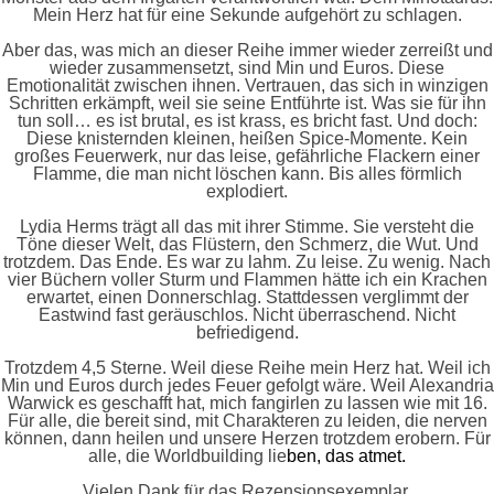
Mein Herz hat für eine Sekunde aufgehört zu schlagen.
Aber das, was mich an dieser Reihe immer wieder zerreißt und
wieder zusammensetzt, sind Min und Euros. Diese
Emotionalität zwischen ihnen. Vertrauen, das sich in winzigen
Schritten erkämpft, weil sie seine Entführte ist. Was sie für ihn
tun soll… es ist brutal, es ist krass, es bricht fast. Und doch:
Diese knisternden kleinen, heißen Spice-Momente. Kein
großes Feuerwerk, nur das leise, gefährliche Flackern einer
Flamme, die man nicht löschen kann. Bis alles förmlich
explodiert.
Lydia Herms trägt all das mit ihrer Stimme. Sie versteht die
Töne dieser Welt, das Flüstern, den Schmerz, die Wut. Und
trotzdem. Das Ende. Es war zu lahm. Zu leise. Zu wenig. Nach
vier Büchern voller Sturm und Flammen hätte ich ein Krachen
erwartet, einen Donnerschlag. Stattdessen verglimmt der
Eastwind fast geräuschlos. Nicht überraschend. Nicht
befriedigend.
Trotzdem 4,5 Sterne. Weil diese Reihe mein Herz hat. Weil ich
Min und Euros durch jedes Feuer gefolgt wäre. Weil Alexandria
Warwick es geschafft hat, mich fangirlen zu lassen wie mit 16.
Für alle, die bereit sind, mit Charakteren zu leiden, die nerven
können, dann heilen und unsere Herzen trotzdem erobern. Für
alle, die Worldbuilding lie
ben, das atmet.
Vielen Dank für das Rezensionsexemplar.