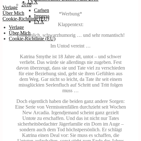
LYX
2018
Verlage
Carlsen
Über Mich
*Werbung*
Impress
Cookie-Richtlinie (EU)
LYX
Klappentext:
Verlage
Über Mich
Unheimlich, schwarzhumorig … und sehr romantisch!
Cookie-Richtlinie (EU)
Im Untod vereint …
Katrina Smythe ist 18 Jahre alt, untot – und schwer
verliebt. Das würde sie allerdings nie zugeben. Fest
davon überzeugt, dass sie und Tate viel zu verschieden
für eine Beziehung sind, geht sie ihren Gefühlen aus
dem Weg. Gar nicht so leicht, da Tate ihr seit einem
missglückten Seelenfluch auf Schritt und Tritt folgen
muss …
Doch eigentlich haben die beiden ganz andere Sorgen:
Eine Serie von Vermisstenfällen durchzieht seit Wochen
New Arcadia. Irgendjemand scheint ganz gezielt
Untote zu erschaffen. Und das ist nicht nur Tates
sicherheitsbedachter Jägerfamilie ein Dorn im Auge –
sondern auch dem Tod höchstpersönlich. Er schlägt
Katrina einen Deal vor: Sie muss es schaffen, die
Untoten aufzuhalten, sonst stirbt zum Ende des Jahres