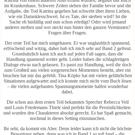
Katrina von einem anderen Auto erfasst wurden, beginnt das Buch
im Krankenhaus. Schwere Zeiten stehen der Familie bevor und die
Aufgabe, die Tod Katrina gegeben hat schwebt über ihren Lieben,
wie ein Damoklesschwert. Ist es Tate, der sterben wird? Ist die
Sache eh hinfällig und nun schon erledigt? Oder wird jemand
anderes sterben und wer steckt nun hinter den ganzen Vermissten?
Fragen über Fragen.
Der erste Teil hat mich umgehauen. Er war unglaublich spannend,
erfrischend und witzig, daher hab ich mich sehr auf Band 2 gefreut.
Grundsätzlich kann ich auch auf jeden Fall sagen, dass die
Handlung spannend weiter geht. Leider haben die schlagfertigen
Dialoge etwas nach gelassen. Es passt zur Handlung, weil die doch
zum Großteil aus vielen sorgenreichen Momenten besteht, aber ein
bisschen hat mir das gefehlt. Tina Köpke hat mit vielen gefährlichen
Situationen aufgewartet und ich konnte mich nicht vom Buch lösen
– die vielen aufgebauten Spannungsmomente halfen wunderbar
dabei.
Die schon aus dem ersten Teil bekannten Sprecher Rebecca Veil
und Louis Friedemann Thiele sind perfekt für die Persönlichkeiten
und wurden den Charakteren absolut gerecht. Es hat Spaß gemacht,
nochmal in dieses Setting einzutauchen.
Ihr seht, da kommt ein Aber. Denn leider kann ich nicht die höchste
Bewertung geben, denn was ich in Band 1 so toll fand – die