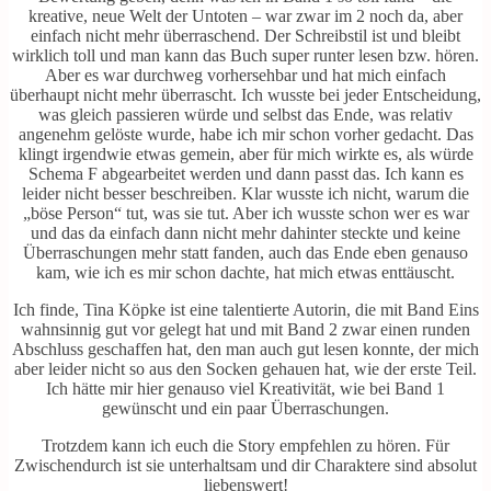
kreative, neue Welt der Untoten – war zwar im 2 noch da, aber
einfach nicht mehr überraschend. Der Schreibstil ist und bleibt
wirklich toll und man kann das Buch super runter lesen bzw. hören.
Aber es war durchweg vorhersehbar und hat mich einfach
überhaupt nicht mehr überrascht. Ich wusste bei jeder Entscheidung,
was gleich passieren würde und selbst das Ende, was relativ
angenehm gelöste wurde, habe ich mir schon vorher gedacht. Das
klingt irgendwie etwas gemein, aber für mich wirkte es, als würde
Schema F abgearbeitet werden und dann passt das. Ich kann es
leider nicht besser beschreiben. Klar wusste ich nicht, warum die
„böse Person“ tut, was sie tut. Aber ich wusste schon wer es war
und das da einfach dann nicht mehr dahinter steckte und keine
Überraschungen mehr statt fanden, auch das Ende eben genauso
kam, wie ich es mir schon dachte, hat mich etwas enttäuscht.
Ich finde, Tina Köpke ist eine talentierte Autorin, die mit Band Eins
wahnsinnig gut vor gelegt hat und mit Band 2 zwar einen runden
Abschluss geschaffen hat, den man auch gut lesen konnte, der mich
aber leider nicht so aus den Socken gehauen hat, wie der erste Teil.
Ich hätte mir hier genauso viel Kreativität, wie bei Band 1
gewünscht und ein paar Überraschungen.
Trotzdem kann ich euch die Story empfehlen zu hören. Für
Zwischendurch ist sie unterhaltsam und dir Charaktere sind absolut
liebenswert!