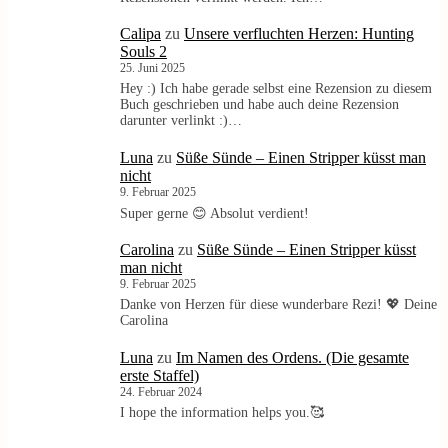
Calipa
zu
Unsere verfluchten Herzen: Hunting
Souls 2
25. Juni 2025
Hey :) Ich habe gerade selbst eine Rezension zu diesem
Buch geschrieben und habe auch deine Rezension
darunter verlinkt :)…
Luna
zu
Süße Sünde – Einen Stripper küsst man
nicht
9. Februar 2025
Super gerne 😊 Absolut verdient!
Carolina
zu
Süße Sünde – Einen Stripper küsst
man nicht
9. Februar 2025
Danke von Herzen für diese wunderbare Rezi! 💖 Deine
Carolina
Luna
zu
Im Namen des Ordens. (Die gesamte
erste Staffel)
24. Februar 2024
I hope the information helps you.🥰