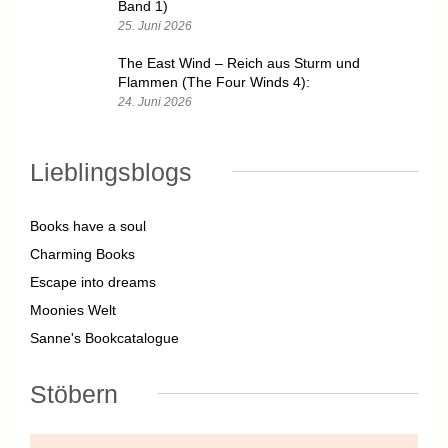
Band 1)
25. Juni 2026
The East Wind – Reich aus Sturm und
Flammen (The Four Winds 4):
24. Juni 2026
Lieblingsblogs
Books have a soul
Charming Books
Escape into dreams
Moonies Welt
Sanne's Bookcatalogue
Stöbern