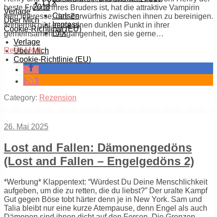
LYX
2018
beste Freund ihres Bruders ist, hat die attraktive Vampirin
Verlage
Carlsen
kein Interesse, das Zerwürfnis zwischen ihnen zu bereinigen.
Über Mich
Impress
Immerhin gibt es da einen dunklen Punkt in ihrer
Cookie-Richtlinie (EU)
LYX
gemeinsamen Vergangenheit, den sie gerne…
Verlage
Read More
Über Mich
Cookie-Richtlinie (EU)
Category:
Rezension
26. Mai 2025
Lost and Fallen: Dämonengedöns
(Lost and Fallen – Engelgedöns 2)
*Werbung* Klappentext: “Würdest Du Deine Menschlichkeit
aufgeben, um die zu retten, die du liebst?” Der uralte Kampf
Gut gegen Böse tobt härter denn je in New York. Sam und
Talia bleibt nur eine kurze Atempause, denn Engel als auch
Dämonen sind ihnen dicht auf den Fersen. Die Grenzen