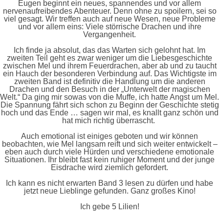
Eugen beginnt ein neues, spannendes und vor allem
nervenaufreibendes Abenteuer. Denn ohne zu spoilern, sei so
viel gesagt. Wir treffen auch auf neue Wesen, neue Probleme
und vor allem eins: Viele störrische Drachen und ihre
Vergangenheit.
Ich finde ja absolut, das das Warten sich gelohnt hat. Im
zweiten Teil geht es zwar weniger um die Liebesgeschichte
zwischen Mel und ihrem Feuerdrachen, aber ab und zu taucht
ein Hauch der besonderen Verbindung auf. Das Wichtigste im
zweiten Band ist definitiv die Handlung um die anderen
Drachen und den Besuch in der „Unterwelt der magischen
Welt.“ Da ging mir sowas von die Muffe, ich hatte Angst um Mel.
Die Spannung fährt sich schon zu Beginn der Geschichte stetig
hoch und das Ende … sagen wir mal, es knallt ganz schön und
hat mich richtig überrascht.
Auch emotional ist einiges geboten und wir können
beobachten, wie Mel langsam reift und sich weiter entwickelt –
eben auch durch viele Hürden und verschiedene emotionale
Situationen. Ihr bleibt fast kein ruhiger Moment und der junge
Eisdrache wird ziemlich gefordert.
Ich kann es nicht erwarten Band 3 lesen zu dürfen und habe
jetzt neue Lieblinge gefunden. Ganz großes Kino!
Ich gebe 5 Lilien!