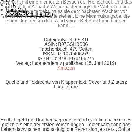
LYX
aber nicht mit einem erneuten Besuch der Highschool. Und das
Verlage
auch noch in Kanada! Während der magische Wahnsinn um
Über Mich
sie herum weitergeht, muss sie dem nächsten Wächter vor
Cookie-Richtlinie (EU)
seiner Wandlung zur Seite stehen. Eine Mammutaufgabe, die
einen Drachen an den Rand seiner Beherrschung bringen
kann …
Dateigröße:
4169 KB
ASIN:
B07SSH8S36
Taschenbuch:
479 Seiten
ISBN-10:
1070406279
ISBN-13:
978-1070406275
Verlag:
Independently published (15. Juni 2019)
Amazon
Quelle und Textrechte von Klappentext, Cover und Zitaten:
Lara Lorenz
Endlich geht die Drachensaga weiter und natürlich habe ich es
gleich als eine der ersten verschlungen. Leider kam dann das
Leben dazwischen und so folgt die Rezension jetzt erst. Solltet