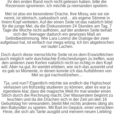
ihr den ersten Band noch nicht gelesen haben, bitte die
Rezension ignorieren. Ich möchte ja niemanden spoilern.
Mel ist also ein besonderer Drache. Ihre Missy, wie sie sie
nennt, ist störrisch, sarkastisch und… als eigene Stimme in
ihrem Kopf vertreten. Auf der einen Seite ist das natürlich blöd
für die junge Mel, da die Diskussionen 24 Stunden am Tag, 7
Tage die Woche nicht aufhören, auf der anderen Seite behält
sich der Teenager dadurch ein gewisses Maß an
Selbstbestimmung. Wie Lara Lorenz die Dialoge der zwei
aufgebaut hat, ist einfach nur mega witzig. Ich bin abgebrochen
vor lauter Lachen.
Doch durch diese menschliche Seite ist es dem Eiswürfelchen
auch möglich sehr durchdachte Entscheidungen zu treffen, was
den anderen zwei Kerlen natürlich nicht so richtig in den Kopf
will. Aber na gut, ihr werdet erleben, wie sich das auswirkt und
es gab so Momente, in denen konnte ich das Aufstöhnen von
Mel so gut nachvollziehen…
Tja, und nun? Eigentlich möchte sie endlich die Highschool
verlassen um frühzeitig studieren zu können, aber es war ja
irgendwie klar, dass die magische Welt ihr mal wieder einen
Strich durch die Rechnung macht. Der Wasserstein beginnt zu
leuchten und da die Drachen sich in der Zeit um den 16
Geburtstag hin verwandeln, bleibt Mel nichts anderes übrig als
den Babysitter zu spielen. Mit Bart im Gepäck, einer verrückten
Hexe, die sich als Tante ausgibt und meinem neuen Liebling