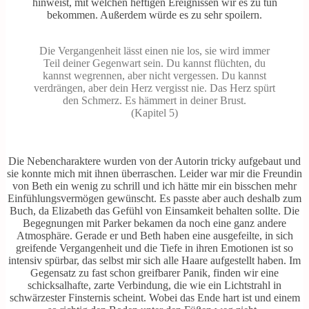
hinweist, mit welchen heftigen Ereignissen wir es zu tun
bekommen. Außerdem würde es zu sehr spoilern.
Die Vergangenheit lässt einen nie los, sie wird immer
Teil deiner Gegenwart sein. Du kannst flüchten, du
kannst wegrennen, aber nicht vergessen. Du kannst
verdrängen, aber dein Herz vergisst nie. Das Herz spürt
den Schmerz. Es hämmert in deiner Brust.
(Kapitel 5)
Die Nebencharaktere wurden von der Autorin tricky aufgebaut und
sie konnte mich mit ihnen überraschen. Leider war mir die Freundin
von Beth ein wenig zu schrill und ich hätte mir ein bisschen mehr
Einfühlungsvermögen gewünscht. Es passte aber auch deshalb zum
Buch, da Elizabeth das Gefühl von Einsamkeit behalten sollte. Die
Begegnungen mit Parker bekamen da noch eine ganz andere
Atmosphäre. Gerade er und Beth haben eine ausgefeilte, in sich
greifende Vergangenheit und die Tiefe in ihren Emotionen ist so
intensiv spürbar, das selbst mir sich alle Haare aufgestellt haben. Im
Gegensatz zu fast schon greifbarer Panik, finden wir eine
schicksalhafte, zarte Verbindung, die wie ein Lichtstrahl in
schwärzester Finsternis scheint. Wobei das Ende hart ist und einem