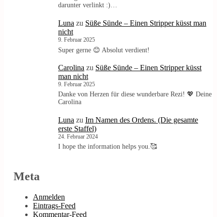
darunter verlinkt :)…
Luna
zu
Süße Sünde – Einen Stripper küsst man
nicht
9. Februar 2025
Super gerne 😊 Absolut verdient!
Carolina
zu
Süße Sünde – Einen Stripper küsst
man nicht
9. Februar 2025
Danke von Herzen für diese wunderbare Rezi! 💖 Deine
Carolina
Luna
zu
Im Namen des Ordens. (Die gesamte
erste Staffel)
24. Februar 2024
I hope the information helps you.🥰
Meta
Anmelden
Eintrags-Feed
Kommentar-Feed