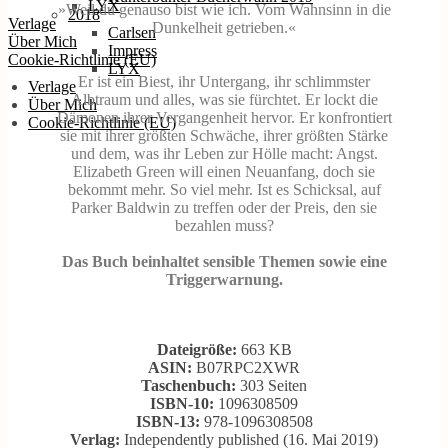
LYX
»Weil du genauso bist wie ich. Vom Wahnsinn in die
2018
Verlage
Dunkelheit getrieben.«
Carlsen
Über Mich
Impress
Cookie-Richtlinie (EU)
LYX
Er ist ein Biest, ihr Untergang, ihr schlimmster
Verlage
Albtraum und alles, was sie fürchtet. Er lockt die
Über Mich
Dämonen ihrer Vergangenheit hervor. Er konfrontiert
Cookie-Richtlinie (EU)
sie mit ihrer größten Schwäche, ihrer größten Stärke
und dem, was ihr Leben zur Hölle macht: Angst.
Elizabeth Green will einen Neuanfang, doch sie
bekommt mehr. So viel mehr. Ist es Schicksal, auf
Parker Baldwin zu treffen oder der Preis, den sie
bezahlen muss?
Das Buch beinhaltet sensible Themen sowie eine
Triggerwarnung.
Dateigröße:
663 KB
ASIN:
B07RPC2XWR
Taschenbuch:
303 Seiten
ISBN-10:
1096308509
ISBN-13:
978-1096308508
Verlag:
Independently published (16. Mai 2019)