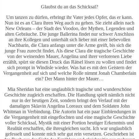
Glaubst du an das Schicksal?
Um tanzen zu dürfen, erbringt ihr Vater jedes Opfer, das er kann.
Nun ist es an Clara ihren Weg auch zu gehen. Sie zieht allein nach
New Orleans – der Stadt des Voodoo, der Mythen, Legenden und
alten Gebräuche. Die junge Ballerina findet nur schwer Anschluss
an ihre Kollegen und unterhält sich lieber mit einer liebevollen
Nachbarin, die Clara anfangs unter die Arme greift, bis sich die
junge Frau zurecht findet. Als diese Clara die tragische Geschichte
von der weinenden Mauer, Angelina und ihrer verlorenen Liebe
erzählt, spürt sie diesen Druck das Rätsel lösen zu wollen und findet
sich prompt in Windisle wieder. Was hat es mit den Geistern der
Vergangenheit auf sich und welche Rolle nimmt Jonah Chamberlain
ein? Der Mann hinter der Mauer…
Mia Sheridan hat eine unglaublich tragische und wunderschöne
Geschichte zugleich erschaffen. Die Handlung spielt nämlich nicht
nur in der heutigen Zeit, sondern bringt den Verlauf mit der
damaligen Sklavin Angelina Loreaux und dem Soldaten John
Whitman in Verbindung. Die Autorin hat ein paar Einblendungen in
die Vergangenheit mit eingeflochten und eine magische Geschichte
voller Schicksal, Mystik mit einer Portion heutiger Erkenntnis und
Realität erschaffen, die ihresgleichen sucht. Ich war unglaublich
gefesselt und konnte mich sehr gut rein versetzen. Geschrieben ist