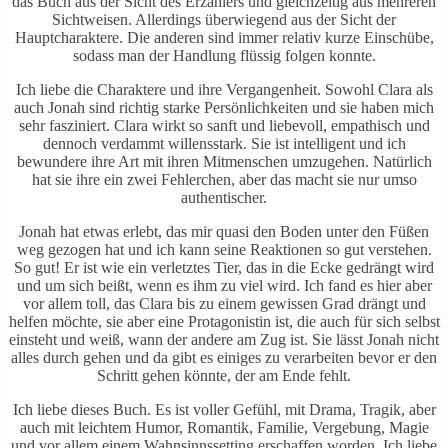
das Buch aus der Sicht des Erzählers und gleichzeitig aus mehreren
Sichtweisen. Allerdings überwiegend aus der Sicht der
Hauptcharaktere. Die anderen sind immer relativ kurze Einschübe,
sodass man der Handlung flüssig folgen konnte.
Ich liebe die Charaktere und ihre Vergangenheit. Sowohl Clara als
auch Jonah sind richtig starke Persönlichkeiten und sie haben mich
sehr fasziniert. Clara wirkt so sanft und liebevoll, empathisch und
dennoch verdammt willensstark. Sie ist intelligent und ich
bewundere ihre Art mit ihren Mitmenschen umzugehen. Natürlich
hat sie ihre ein zwei Fehlerchen, aber das macht sie nur umso
authentischer.
Jonah hat etwas erlebt, das mir quasi den Boden unter den Füßen
weg gezogen hat und ich kann seine Reaktionen so gut verstehen.
So gut! Er ist wie ein verletztes Tier, das in die Ecke gedrängt wird
und um sich beißt, wenn es ihm zu viel wird. Ich fand es hier aber
vor allem toll, das Clara bis zu einem gewissen Grad drängt und
helfen möchte, sie aber eine Protagonistin ist, die auch für sich selbst
einsteht und weiß, wann der andere am Zug ist. Sie lässt Jonah nicht
alles durch gehen und da gibt es einiges zu verarbeiten bevor er den
Schritt gehen könnte, der am Ende fehlt.
Ich liebe dieses Buch. Es ist voller Gefühl, mit Drama, Tragik, aber
auch mit leichtem Humor, Romantik, Familie, Vergebung, Magie
und vor allem einem Wahnsinnssetting erschaffen worden. Ich liebe