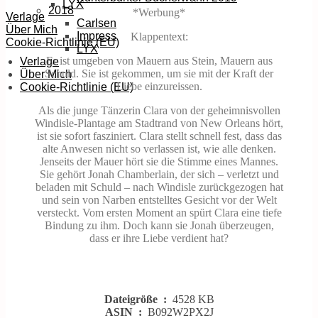
LYX
2018
*Werbung*
Verlage
Carlsen
Über Mich
Impress
Klappentext:
Cookie-Richtlinie (EU)
LYX
Er ist umgeben von Mauern aus Stein, Mauern aus
Verlage
Schuld. Sie ist gekommen, um sie mit der Kraft der
Über Mich
Liebe einzureissen.
Cookie-Richtlinie (EU)
Als die junge Tänzerin Clara von der geheimnisvollen
Windisle-Plantage am Stadtrand von New Orleans hört,
ist sie sofort fasziniert. Clara stellt schnell fest, dass das
alte Anwesen nicht so verlassen ist, wie alle denken.
Jenseits der Mauer hört sie die Stimme eines Mannes.
Sie gehört Jonah Chamberlain, der sich – verletzt und
beladen mit Schuld – nach Windisle zurückgezogen hat
und sein von Narben entstelltes Gesicht vor der Welt
versteckt. Vom ersten Moment an spürt Clara eine tiefe
Bindung zu ihm. Doch kann sie Jonah überzeugen,
dass er ihre Liebe verdient hat?
Dateigröße ‏ : ‎
4528 KB
ASIN ‏ : ‎
B092W2PX2J