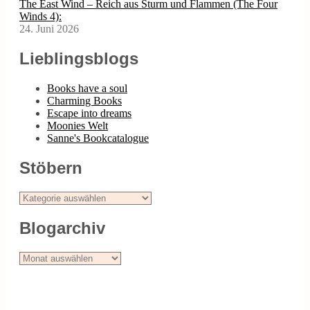
The East Wind – Reich aus Sturm und Flammen (The Four
Winds 4):
24. Juni 2026
Lieblingsblogs
Books have a soul
Charming Books
Escape into dreams
Moonies Welt
Sanne's Bookcatalogue
Stöbern
Stöbern
Blogarchiv
Blogarchiv