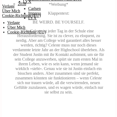
LYX
2018
*Werbung*
Verlage
Carlsen
Über Mich
Klappentext:
Impress
Cookie-Richtlinie (EU)
LYX
BE WEIRD. BE YOURSELF.
Verlage
Über Mich
Für Celeste ist jeder Tag in der Schule eine
Cookie-Richtlinie (EU)
Herausforderung. Sie ist zu clever, zu eloquent, zu
nerdig. Aber am College wird garantiert alles besser
werden, richtig? Celeste muss nur noch dieses
verdammte letzte Jahr an der Highschool überleben. Als
der Student Justin mit ihr Kontakt aufnimmt, um sie für
sein College anzuwerben, spürt sie zum ersten Mal in
ihrem Leben, wie es sein kann, wenn jemand sie
wirklich »sieht«. Genau wie sie ist Justin einfach ein
bisschen anders. Aber zusammen sind sie perfekt,
zusammen könnten sie funktionieren – wenn Celeste
sich nur trauen würde, all die verwirrenden, neuen
Gefühle zuzulassen, und es wagen würde, einfach nur
sie selbst zu sein.