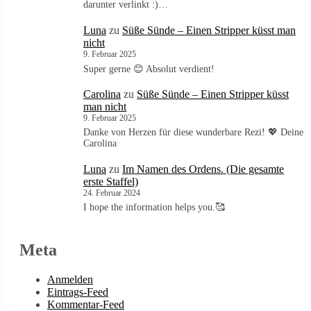
darunter verlinkt :)…
Luna
zu
Süße Sünde – Einen Stripper küsst man
nicht
9. Februar 2025
Super gerne 😊 Absolut verdient!
Carolina
zu
Süße Sünde – Einen Stripper küsst
man nicht
9. Februar 2025
Danke von Herzen für diese wunderbare Rezi! 💖 Deine
Carolina
Luna
zu
Im Namen des Ordens. (Die gesamte
erste Staffel)
24. Februar 2024
I hope the information helps you.🥰
Meta
Anmelden
Eintrags-Feed
Kommentar-Feed