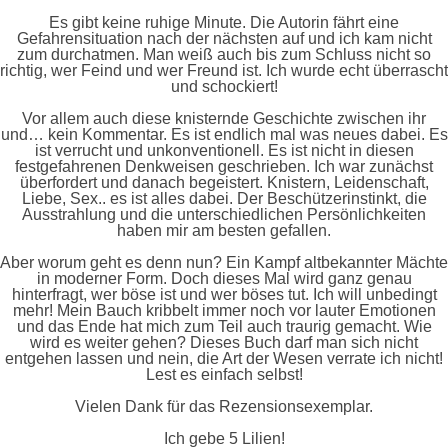
Es gibt keine ruhige Minute. Die Autorin fährt eine
Gefahrensituation nach der nächsten auf und ich kam nicht
zum durchatmen. Man weiß auch bis zum Schluss nicht so
richtig, wer Feind und wer Freund ist. Ich wurde echt überrascht
und schockiert!
Vor allem auch diese knisternde Geschichte zwischen ihr
und… kein Kommentar. Es ist endlich mal was neues dabei. Es
ist verrucht und unkonventionell. Es ist nicht in diesen
festgefahrenen Denkweisen geschrieben. Ich war zunächst
überfordert und danach begeistert. Knistern, Leidenschaft,
Liebe, Sex.. es ist alles dabei. Der Beschützerinstinkt, die
Ausstrahlung und die unterschiedlichen Persönlichkeiten
haben mir am besten gefallen.
Aber worum geht es denn nun? Ein Kampf altbekannter Mächte
in moderner Form. Doch dieses Mal wird ganz genau
hinterfragt, wer böse ist und wer böses tut. Ich will unbedingt
mehr! Mein Bauch kribbelt immer noch vor lauter Emotionen
und das Ende hat mich zum Teil auch traurig gemacht. Wie
wird es weiter gehen? Dieses Buch darf man sich nicht
entgehen lassen und nein, die Art der Wesen verrate ich nicht!
Lest es einfach selbst!
Vielen Dank für das Rezensionsexemplar.
Ich gebe 5 Lilien!