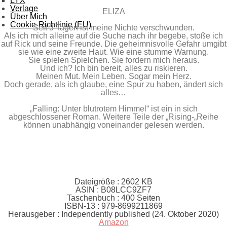
LYX
Verlage
ELIZA
Über Mich
Cookie-Richtlinie (EU)
Seit 3 Tagen ist meine Nichte verschwunden.
Als ich mich alleine auf die Suche nach ihr begebe, stoße ich
auf Rick und seine Freunde. Die geheimnisvolle Gefahr umgibt
sie wie eine zweite Haut. Wie eine stumme Warnung.
Sie spielen Spielchen. Sie fordern mich heraus.
Und ich? Ich bin bereit, alles zu riskieren.
Meinen Mut. Mein Leben. Sogar mein Herz.
Doch gerade, als ich glaube, eine Spur zu haben, ändert sich
alles…
„Falling: Unter blutrotem Himmel“ ist ein in sich
abgeschlossener Roman. Weitere Teile der „Rising-„Reihe
können unabhängig voneinander gelesen werden.
Dateigröße :
2602 KB
ASIN :
B08LCC9ZF7
Taschenbuch :
400 Seiten
ISBN-13 :
979-8699211869
Herausgeber :
Independently published (24. Oktober 2020)
Amazon