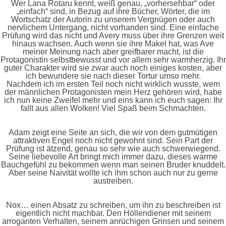
Wer Lana Rotaru kennt, weiß genau, „vorhersehbar“ oder
„einfach“ sind, in Bezug auf ihre Bücher, Wörter, die im
Wortschatz der Autorin zu unserem Vergnügen oder auch
nervlichem Untergang, nicht vorhanden sind. Eine einfache
Prüfung wird das nicht und Avery muss über ihre Grenzen weit
hinaus wachsen. Auch wenn sie ihre Makel hat, was Ave
meiner Meinung nach aber greifbarer macht, ist die
Protagonistin selbstbewusst und vor allem sehr warmherzig. Ihr
guter Charakter wird sie zwar auch noch einiges kosten, aber
ich bewundere sie nach dieser Tortur umso mehr.
Nachdem ich im ersten Teil noch nicht wirklich wusste, wem
der männlichen Protagonisten mein Herz gehören wird, habe
ich nun keine Zweifel mehr und eins kann ich euch sagen: Ihr
fallt aus allen Wolken! Viel Spaß beim Schmachten.
Adam zeigt eine Seite an sich, die wir von dem gutmütigen
attraktiven Engel noch nicht gewohnt sind. Sein Part der
Prüfung ist ätzend, genau so sehr wie auch schwerwiegend.
Seine liebevolle Art bringt mich immer dazu, dieses warme
Bauchgefühl zu bekommen wenn man seinen Bruder knuddelt.
Aber seine Naivität wollte ich ihm schon auch nur zu gerne
austreiben.
Nox… einen Absatz zu schreiben, um ihn zu beschreiben ist
eigentlich nicht machbar. Den Höllendiener mit seinem
arroganten Verhalten, seinem anrüchigen Grinsen und seinem