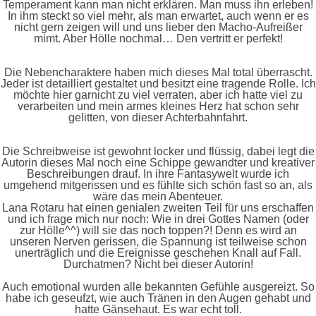
Temperament kann man nicht erklären. Man muss ihn erleben!
In ihm steckt so viel mehr, als man erwartet, auch wenn er es
nicht gern zeigen will und uns lieber den Macho-Aufreißer
mimt. Aber Hölle nochmal… Den vertritt er perfekt!
Die Nebencharaktere haben mich dieses Mal total überrascht.
Jeder ist detailliert gestaltet und besitzt eine tragende Rolle. Ich
möchte hier garnicht zu viel verraten, aber ich hatte viel zu
verarbeiten und mein armes kleines Herz hat schon sehr
gelitten, von dieser Achterbahnfahrt.
Die Schreibweise ist gewohnt locker und flüssig, dabei legt die
Autorin dieses Mal noch eine Schippe gewandter und kreativer
Beschreibungen drauf. In ihre Fantasywelt wurde ich
umgehend mitgerissen und es fühlte sich schön fast so an, als
wäre das mein Abenteuer.
Lana Rotaru hat einen genialen zweiten Teil für uns erschaffen
und ich frage mich nur noch: Wie in drei Gottes Namen (oder
zur Hölle^^) will sie das noch toppen?! Denn es wird an
unseren Nerven gerissen, die Spannung ist teilweise schon
unerträglich und die Ereignisse geschehen Knall auf Fall.
Durchatmen? Nicht bei dieser Autorin!
Auch emotional wurden alle bekannten Gefühle ausgereizt. So
habe ich geseufzt, wie auch Tränen in den Augen gehabt und
hatte Gänsehaut. Es war echt toll.