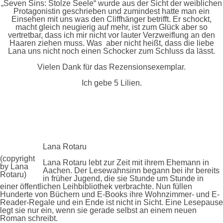
„Seven Sins: Stolze Seele“ wurde aus der Sicht der weiblichen
Protagonistin geschrieben und zumindest hatte man ein
Einsehen mit uns was den Cliffhänger betrifft. Er schockt,
macht gleich neugierig auf mehr, ist zum Glück aber so
vertretbar, dass ich mir nicht vor lauter Verzweiflung an den
Haaren ziehen muss. Was aber nicht heißt, dass die liebe
Lana uns nicht noch einen Schocker zum Schluss da lässt.
Vielen Dank für das Rezensionsexemplar.
Ich gebe 5 Lilien.
Lana Rotaru
(copyright
Lana Rotaru lebt zur Zeit mit ihrem Ehemann in
by Lana
Aachen. Der Lesewahnsinn begann bei ihr bereits
Rotaru)
in früher Jugend, die sie Stunde um Stunde in
einer öffentlichen Leihbibliothek verbrachte. Nun füllen
Hunderte von Büchern und E-Books ihre Wohnzimmer- und E-
Reader-Regale und ein Ende ist nicht in Sicht. Eine Lesepause
legt sie nur ein, wenn sie gerade selbst an einem neuen
Roman schreibt.