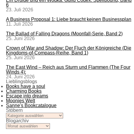
Ein Druide und ein Wodka: Guild Codex: Spellbound, Band
6
23. Juli 2026
A Business Proposal 1: Liebe braucht keinen Businessplan
11. Juli 2026
The Ballad of Falling Dragons (Moonfall-Serie, Band 2)
25. Juni 2026
Crown of War and Shadow: Der Fluch der Königreiche (Die
Kingdoms-of-Compass-Reihe, Band 1)
25. Juni 2026
The East Wind – Reich aus Sturm und Flammen (The Four
Winds 4):
24. Juni 2026
Lieblingsblogs
Books have a soul
Charming Books
Escape into dreams
Moonies Welt
Sanne's Bookcatalogue
Stöbern
Stöbern
Blogarchiv
Blogarchiv