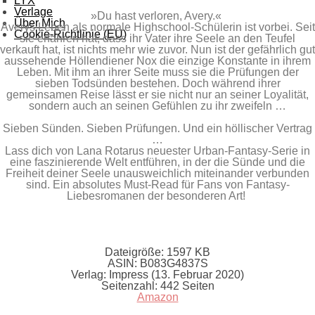
LYX
Verlage
»Du hast verloren, Avery.«
Über Mich
Averys Leben als normale Highschool-Schülerin ist vorbei. Seit
Cookie-Richtlinie (EU)
sie erfahren hat, dass ihr Vater ihre Seele an den Teufel
verkauft hat, ist nichts mehr wie zuvor. Nun ist der gefährlich gut
aussehende Höllendiener Nox die einzige Konstante in ihrem
Leben. Mit ihm an ihrer Seite muss sie die Prüfungen der
sieben Todsünden bestehen. Doch während ihrer
gemeinsamen Reise lässt er sie nicht nur an seiner Loyalität,
sondern auch an seinen Gefühlen zu ihr zweifeln …
Sieben Sünden. Sieben Prüfungen. Und ein höllischer Vertrag
…
Lass dich von Lana Rotarus neuester Urban-Fantasy-Serie in
eine faszinierende Welt entführen, in der die Sünde und die
Freiheit deiner Seele unausweichlich miteinander verbunden
sind. Ein absolutes Must-Read für Fans von Fantasy-
Liebesromanen der besonderen Art!
Dateigröße:
1597 KB
ASIN:
B083G4837S
Verlag:
Impress (13. Februar 2020)
Seitenzahl:
442 Seiten
Amazon