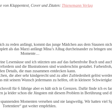
te von Klappentext, Cover und Zitaten:
Thienemann Verlag
lich zu reden anfängt, kommt das junge Mädchen aus dem Staunen nich
ett als das Marzi anfängt Mina’s Alltag durcheinander zu bringen und s
Momente…
eine Lesemäuse und ich stürzten uns auf das farbenfrohe Buch und auc
fordern und die Illustrationen sind wunderschön gestaltet. Farbenfroh,
üßen Details, die man zusammen entdecken kann.
hen, die aber sehr kindgerecht und zu aller Zufriedenheit gelöst werd
as mit seinem Wunsch jedermann zu helfen, oft in kleinere Schwierigkei
uchsvoll für 6 Jährige aber es hält sich in Grenzen. Dafür finde ich es 
ja leider schon die Jüngsten mit diesem Problem in Berührung und die 
 spannenden Momenten versehen und nie langweilig. Wir hatten viel Sp
Tortentiere“ gut weiter empfehlen.