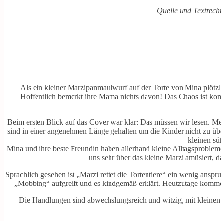
Quelle und Textrech
Als ein kleiner Marzipanmaulwurf auf der Torte von Mina plötz
Hoffentlich bemerkt ihre Mama nichts davon! Das Chaos ist kompl
Beim ersten Blick auf das Cover war klar: Das müssen wir lesen. M
sind in einer angenehmen Länge gehalten um die Kinder nicht zu über
kleinen s
Mina und ihre beste Freundin haben allerhand kleine Alltagsproblemc
uns sehr über das kleine Marzi amüsiert, d
Sprachlich gesehen ist „Marzi rettet die Tortentiere“ ein wenig anspr
„Mobbing“ aufgreift und es kindgemäß erklärt. Heutzutage kommen 
Die Handlungen sind abwechslungsreich und witzig, mit kleinen