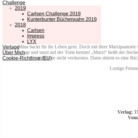
Challenge
2019
Carlsen Challenge 2019
Kunterbunter Bücherwahn 2019
2018
Carlsen
Impress
LYX
Mina backt für ihr Leben gern. Doch mit ihrer Marzipantorte 
Verlage
singt und tanzt auf der Torte herum! „Marzi“ heißt der frech
Über Mich
damit sie nicht verdursten. Dann stürmt es eine Bäc
Cookie-Richtlinie (EU)
Lustige Freund
Verlag:
Th
Vom 