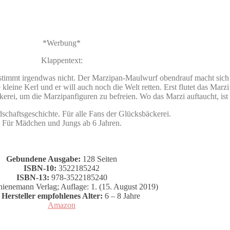
*Werbung*
Klappentext:
stimmt irgendwas nicht. Der Marzipan-Maulwurf obendrauf macht sich pl
e kleine Kerl und er will auch noch die Welt retten. Erst flutet das Mar
kerei, um die Marzipanfiguren zu befreien. Wo das Marzi auftaucht, ist
schaftsgeschichte. Für alle Fans der Glücksbäckerei.
Für Mädchen und Jungs ab 6 Jahren.
Gebundene Ausgabe:
128 Seiten
ISBN-10:
3522185242
ISBN-13:
978-3522185240
ienemann Verlag; Auflage: 1. (15. August 2019)
Hersteller empfohlenes Alter:
6 – 8 Jahre
Amazon