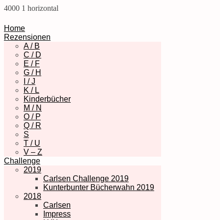
4000
1
horizontal
Home
Rezensionen
A / B
C / D
E / F
G / H
I / J
K / L
Kinderbücher
M / N
O / P
Q / R
S
T / U
V – Z
Challenge
2019
Carlsen Challenge 2019
Kunterbunter Bücherwahn 2019
2018
Carlsen
Impress