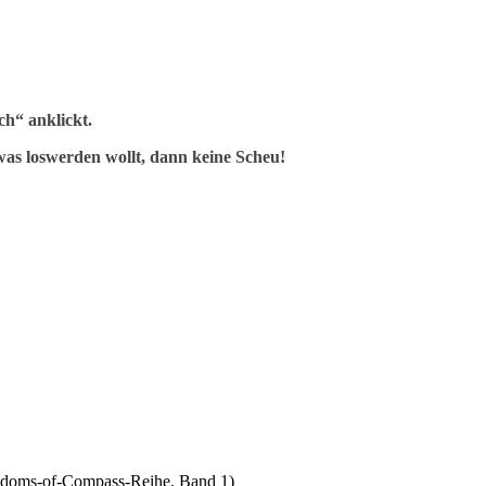
h“ anklickt.
as loswerden wollt, dann keine Scheu!
gdoms-of-Compass-Reihe, Band 1)