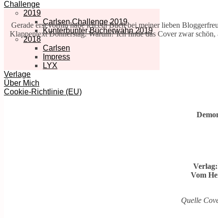
Challenge
2019
Carlsen Challenge 2019
Gerade erst vorhin habe ich ein Buch bei meiner lieben Bloggerfre
Kunterbunter Bücherwahn 2019
Klappentext Donnerstag. Warum? Ich finde das Cover zwar schön, aber
2018
Carlsen
Impress
LYX
Verlage
Über Mich
Cookie-Richtlinie (EU)
Demon 
Verlag:
Vom Hers
Quelle Cove