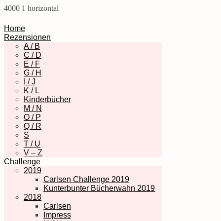
4000
1
horizontal
Home
Rezensionen
A / B
C / D
E / F
G / H
I / J
K / L
Kinderbücher
M / N
O / P
Q / R
S
T / U
V – Z
Challenge
2019
Carlsen Challenge 2019
Kunterbunter Bücherwahn 2019
2018
Carlsen
Impress