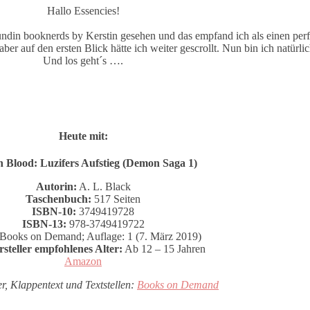
Hallo Essencies!
undin booknerds by Kerstin gesehen und das empfand ich als einen per
 auf den ersten Blick hätte ich weiter gescrollt. Nun bin ich natürlich
Und los geht´s ….
Heute mit:
Blood: Luzifers Aufstieg (Demon Saga 1)
Autorin:
A. L. Black
Taschenbuch:
517 Seiten
ISBN-10:
3749419728
ISBN-13:
978-3749419722
Books on Demand; Auflage: 1 (7. März 2019)
teller empfohlenes Alter:
Ab 12 – 15 Jahren
Amazon
r, Klappentext und Textstellen:
Books on Demand