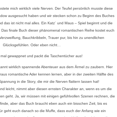
stete mich wirklich viele Nerven. Der Teufel persönlich musste diese
Shadow ausgesucht haben und wir stecken schon zu Beginn des Buches
 das ist nicht mal alles. Ein Katz´ und Maus – Spiel beginnt und die
ab. Das finale Buch dieser phänomenal romantischen Reihe kostet euch
Verzweiflung, Bauchkribbeln, Trauer pur, bis hin zu unendlichen
Glücksgefühlen. Oder eben nicht…
 mal gewappnet und packt die Taschentücher aus!
ekannt wirklich spannende Abenteuer aus dem Ärmel zu zaubern. Hier
raus romantische Ader kennen lernen, aber in der zweiten Hälfte des
Spannung in die Story, die mir die Nerven flattern lassen hat!
 und leicht, nimmt aber diesen ernsten Charakter an, wenn es um die
en geht. Ja, wir müssen mit einigen gefühlvollen Szenen rechnen, die
 finde, aber das Buch braucht eben auch ein bisschen Zeit, bis es
für geht euch danach so die Muffe, dass euch der Anfang wie ein