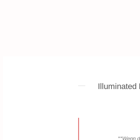
Illuminated
**Wenn d