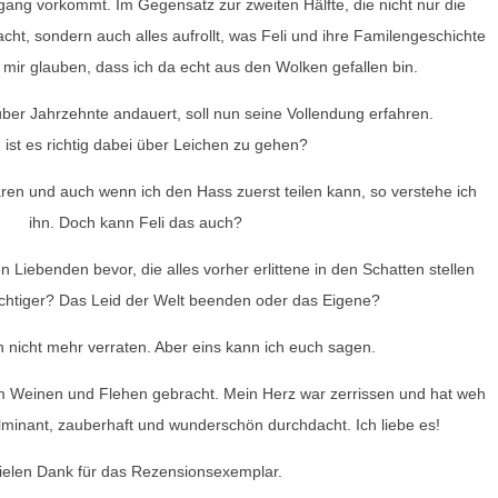
ang vorkommt. Im Gegensatz zur zweiten Hälfte, die nicht nur die
ht, sondern auch alles aufrollt, was Feli und ihre Familengeschichte
t mir glauben, dass ich da echt aus den Wolken gefallen bin.
ber Jahrzehnte andauert, soll nun seine Vollendung erfahren.
ist es richtig dabei über Leichen zu gehen?
baren und auch wenn ich den Hass zuerst teilen kann, so verstehe ich
ihn. Doch kann Feli das auch?
 Liebenden bevor, die alles vorher erlittene in den Schatten stellen
wichtiger? Das Leid der Welt beenden oder das Eigene?
 nicht mehr verraten. Aber eins kann ich euch sagen.
m Weinen und Flehen gebracht. Mein Herz war zerrissen und hat weh
lminant, zauberhaft und wunderschön durchdacht. Ich liebe es!
ielen Dank für das Rezensionsexemplar.