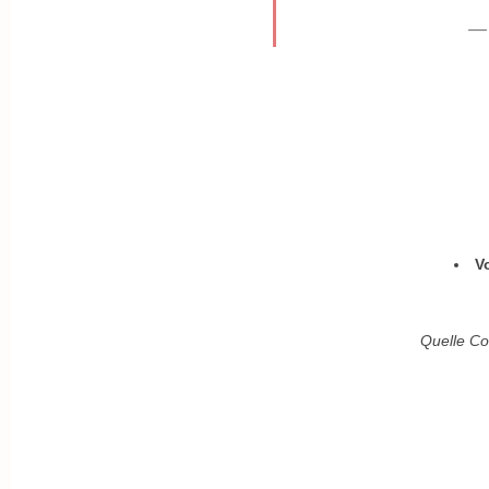
— 
V
Quelle Co