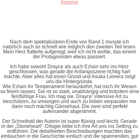
Impress
Nach dem spektakulären Ende von Band 1 musste ich
natürlich auch so schnell wie möglich den zweiten Teil lesen.
Mein Herz flatterte aufgeregt, weil ich nicht wollte, das einem
der Protagonisten etwas passiert.
Ich habe sowohl Drayce als auch Ezlain sehr ins Herz
geschlossen, was gerade die Anfangsszene richtig hart
machte. Aber alles hat einen Grund und Asuka Lionera zeigt
uns die Hintergründe.
Wie Ezlain ihr Temperament herauskehrt, hat mich ihr Wesen
so feiern lassen. Sie ist so stark, unabhängig und trotzdem eine
feinfühlige Frau. Ich mag sie. Drayce‘ intensive Art zu
beschützen, zu umsorgen und auch zu lieben verpassten mir
dann noch mächtig Gänsehaut. Die zwei sind perfekt
aufeinander abgestimmt.
Der Schreibstil der Autorin ist super flüssig und leicht. Gerade
in der „Stoneheart“- Dilogie liebe ich ihre Art uns ins Setting zu
entführen. Die detaillierten Beschreibungen machten das
eintauchen in die Geschichte einfach und die spannenden, gut