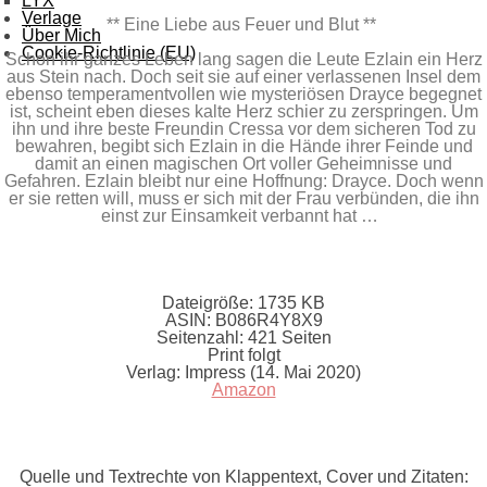
LYX
Verlage
** Eine Liebe aus Feuer und Blut **
Über Mich
Cookie-Richtlinie (EU)
Schon ihr ganzes Leben lang sagen die Leute Ezlain ein Herz
aus Stein nach. Doch seit sie auf einer verlassenen Insel dem
ebenso temperamentvollen wie mysteriösen Drayce begegnet
ist, scheint eben dieses kalte Herz schier zu zerspringen. Um
ihn und ihre beste Freundin Cressa vor dem sicheren Tod zu
bewahren, begibt sich Ezlain in die Hände ihrer Feinde und
damit an einen magischen Ort voller Geheimnisse und
Gefahren. Ezlain bleibt nur eine Hoffnung: Drayce. Doch wenn
er sie retten will, muss er sich mit der Frau verbünden, die ihn
einst zur Einsamkeit verbannt hat …
Dateigröße:
1735 KB
ASIN:
B086R4Y8X9
Seitenzahl:
421 Seiten
Print folgt
Verlag:
Impress (14. Mai 2020)
Amazon
Quelle und Textrechte von Klappentext, Cover und Zitaten: