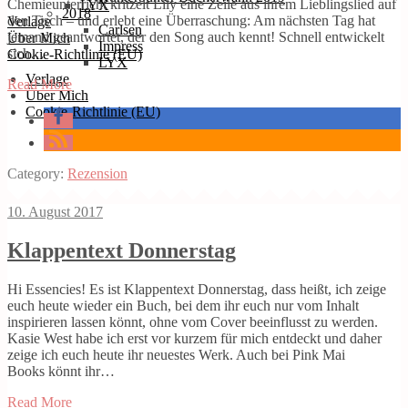
Chemieunterricht kritzelt Lily eine Zeile aus ihrem Lieblingslied auf
LYX
2018
den Tisch – und erlebt eine Überraschung: Am nächsten Tag hat
Verlage
Carlsen
jemand geantwortet, der den Song auch kennt! Schnell entwickelt
Über Mich
Impress
sich…
Cookie-Richtlinie (EU)
LYX
Verlage
Read More
Über Mich
Cookie-Richtlinie (EU)
Category:
Rezension
10. August 2017
Klappentext Donnerstag
Hi Essencies! Es ist Klappentext Donnerstag, dass heißt, ich zeige
euch heute wieder ein Buch, bei dem ihr euch nur vom Inhalt
inspirieren lassen könnt, ohne vom Cover beeinflusst zu werden.
Kasie West habe ich erst vor kurzem für mich entdeckt und daher
zeige ich euch heute ihr neuestes Werk. Auch bei Pink Mai
Books könnt ihr…
Read More