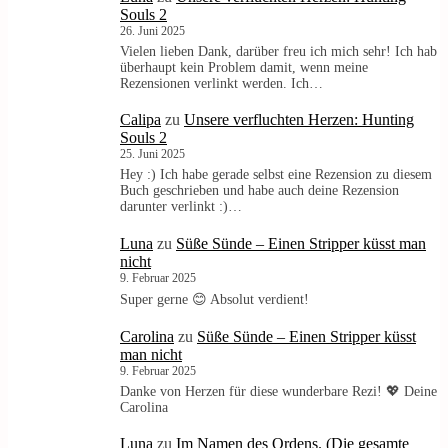
Souls 2
26. Juni 2025
Vielen lieben Dank, darüber freu ich mich sehr! Ich hab
überhaupt kein Problem damit, wenn meine
Rezensionen verlinkt werden. Ich…
Calipa
zu
Unsere verfluchten Herzen: Hunting
Souls 2
25. Juni 2025
Hey :) Ich habe gerade selbst eine Rezension zu diesem
Buch geschrieben und habe auch deine Rezension
darunter verlinkt :)…
Luna
zu
Süße Sünde – Einen Stripper küsst man
nicht
9. Februar 2025
Super gerne 😊 Absolut verdient!
Carolina
zu
Süße Sünde – Einen Stripper küsst
man nicht
9. Februar 2025
Danke von Herzen für diese wunderbare Rezi! 💖 Deine
Carolina
Luna
zu
Im Namen des Ordens. (Die gesamte