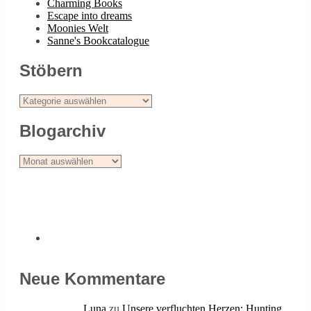
Charming Books
Escape into dreams
Moonies Welt
Sanne's Bookcatalogue
Stöbern
Stöbern
Blogarchiv
Blogarchiv
Neue Kommentare
Luna
zu
Unsere verfluchten Herzen: Hunting