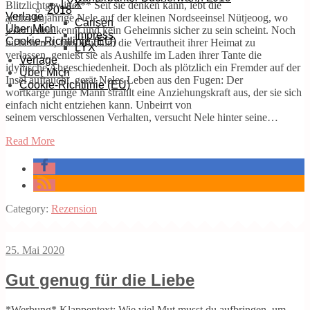
LYX
Blitzlichtgewitter** Seit sie denken kann, lebt die
2018
Verlage
achtzehnjährige Nele auf der kleinen Nordseeinsel Nütjeoog, wo
Carlsen
Über Mich
jeder jeden kennt und kein Geheimnis sicher zu sein scheint. Noch
Impress
Cookie-Richtlinie (EU)
nicht bereit, fürs Studium die Vertrautheit ihrer Heimat zu
LYX
verlassen, genießt sie als Aushilfe im Laden ihrer Tante die
Verlage
idyllische Abgeschiedenheit. Doch als plötzlich ein Fremder auf der
Über Mich
Insel auftaucht, gerät Neles Leben aus den Fugen: Der
Cookie-Richtlinie (EU)
wortkarge junge Mann strahlt eine Anziehungskraft aus, der sie sich
einfach nicht entziehen kann. Unbeirrt von
seinem verschlossenen Verhalten, versucht Nele hinter seine…
Read More
Category:
Rezension
25. Mai 2020
Gut genug für die Liebe
*Werbung* Klappentext: Wie viel Mut musst du aufbringen, um