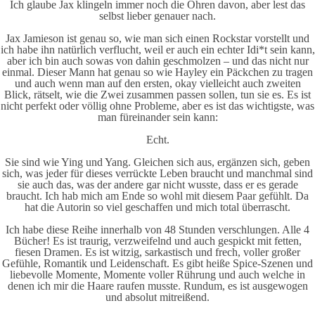
Ich glaube Jax klingeln immer noch die Ohren davon, aber lest das
selbst lieber genauer nach.
Jax Jamieson ist genau so, wie man sich einen Rockstar vorstellt und
ich habe ihn natürlich verflucht, weil er auch ein echter Idi*t sein kann,
aber ich bin auch sowas von dahin geschmolzen – und das nicht nur
einmal. Dieser Mann hat genau so wie Hayley ein Päckchen zu tragen
und auch wenn man auf den ersten, okay vielleicht auch zweiten
Blick, rätselt, wie die Zwei zusammen passen sollen, tun sie es. Es ist
nicht perfekt oder völlig ohne Probleme, aber es ist das wichtigste, was
man füreinander sein kann:
Echt.
Sie sind wie Ying und Yang. Gleichen sich aus, ergänzen sich, geben
sich, was jeder für dieses verrückte Leben braucht und manchmal sind
sie auch das, was der andere gar nicht wusste, dass er es gerade
braucht. Ich hab mich am Ende so wohl mit diesem Paar gefühlt. Da
hat die Autorin so viel geschaffen und mich total überrascht.
Ich habe diese Reihe innerhalb von 48 Stunden verschlungen. Alle 4
Bücher! Es ist traurig, verzweifelnd und auch gespickt mit fetten,
fiesen Dramen. Es ist witzig, sarkastisch und frech, voller großer
Gefühle, Romantik und Leidenschaft. Es gibt heiße Spice-Szenen und
liebevolle Momente, Momente voller Rührung und auch welche in
denen ich mir die Haare raufen musste. Rundum, es ist ausgewogen
und absolut mitreißend.