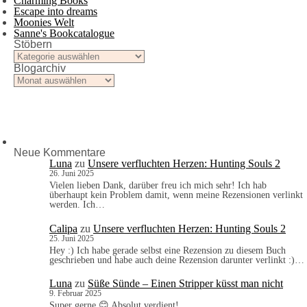
Charming Books
Escape into dreams
Moonies Welt
Sanne's Bookcatalogue
Stöbern
Stöbern
Blogarchiv
Blogarchiv
Neue Kommentare
Luna
zu
Unsere verfluchten Herzen: Hunting Souls 2
26. Juni 2025
Vielen lieben Dank, darüber freu ich mich sehr! Ich hab
überhaupt kein Problem damit, wenn meine Rezensionen verlinkt
werden. Ich…
Calipa
zu
Unsere verfluchten Herzen: Hunting Souls 2
25. Juni 2025
Hey :) Ich habe gerade selbst eine Rezension zu diesem Buch
geschrieben und habe auch deine Rezension darunter verlinkt :)…
Luna
zu
Süße Sünde – Einen Stripper küsst man nicht
9. Februar 2025
Super gerne 😊 Absolut verdient!