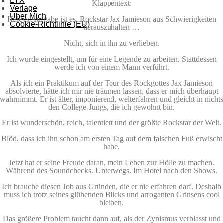
LYX
Klappentext:
Verlage
Über Mich
Haleys Aufgabe ist es, Rockstar Jax Jamieson aus Schwierigkeiten
Cookie-Richtlinie (EU)
herauszuhalten …
Nicht, sich in ihn zu verlieben.
Ich wurde eingestellt, um für eine Legende zu arbeiten. Stattdessen
werde ich von einem Mann verführt.
Als ich ein Praktikum auf der Tour des Rockgottes Jax Jamieson
absolvierte, hätte ich mir nie träumen lassen, dass er mich überhaupt
wahrnimmt. Er ist älter, imponierend, welterfahren und gleicht in nichts
den College-Jungs, die ich gewohnt bin.
Er ist wunderschön, reich, talentiert und der größte Rockstar der Welt.
Blöd, dass ich ihn schon am ersten Tag auf dem falschen Fuß erwischt
habe.
Jetzt hat er seine Freude daran, mein Leben zur Hölle zu machen.
Während des Soundchecks. Unterwegs. Im Hotel nach den Shows.
Ich brauche diesen Job aus Gründen, die er nie erfahren darf. Deshalb
muss ich trotz seines glühenden Blicks und arroganten Grinsens cool
bleiben.
Das größere Problem taucht dann auf, als der Zynismus verblasst und