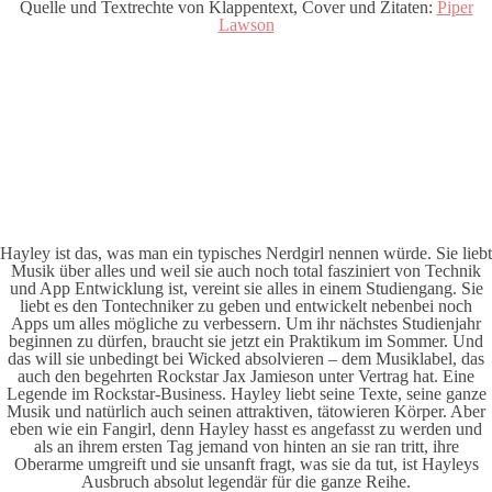
Quelle und Textrechte von Klappentext, Cover und Zitaten:
Piper
Lawson
Hayley ist das, was man ein typisches Nerdgirl nennen würde. Sie liebt
Musik über alles und weil sie auch noch total fasziniert von Technik
und App Entwicklung ist, vereint sie alles in einem Studiengang. Sie
liebt es den Tontechniker zu geben und entwickelt nebenbei noch
Apps um alles mögliche zu verbessern. Um ihr nächstes Studienjahr
beginnen zu dürfen, braucht sie jetzt ein Praktikum im Sommer. Und
das will sie unbedingt bei
Wicked
absolvieren – dem Musiklabel, das
auch den begehrten Rockstar Jax Jamieson unter Vertrag hat. Eine
Legende im Rockstar-Business. Hayley liebt seine Texte, seine ganze
Musik und natürlich auch seinen attraktiven, tätowieren Körper. Aber
eben wie ein Fangirl, denn Hayley hasst es angefasst zu werden und
als an ihrem ersten Tag jemand von hinten an sie ran tritt, ihre
Oberarme umgreift und sie unsanft fragt, was sie da tut, ist Hayleys
Ausbruch absolut legendär für die ganze Reihe.