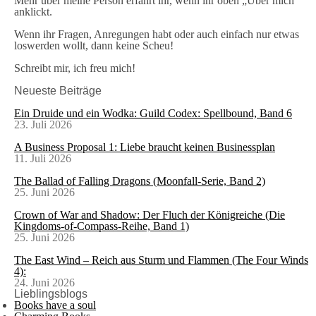
Mehr über meine Person erfahrt ihr, wenn ihr oben „Über mich“
anklickt.
Wenn ihr Fragen, Anregungen habt oder auch einfach nur etwas
loswerden wollt, dann keine Scheu!
Schreibt mir, ich freu mich!
Neueste Beiträge
Ein Druide und ein Wodka: Guild Codex: Spellbound, Band 6
23. Juli 2026
A Business Proposal 1: Liebe braucht keinen Businessplan
11. Juli 2026
The Ballad of Falling Dragons (Moonfall-Serie, Band 2)
25. Juni 2026
Crown of War and Shadow: Der Fluch der Königreiche (Die
Kingdoms-of-Compass-Reihe, Band 1)
25. Juni 2026
The East Wind – Reich aus Sturm und Flammen (The Four Winds
4):
24. Juni 2026
Lieblingsblogs
Books have a soul