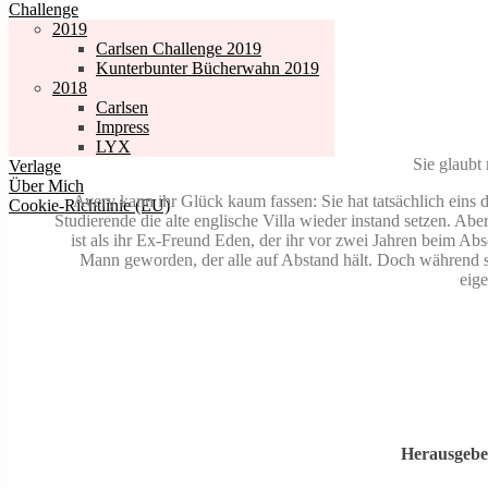
Challenge
2019
Carlsen Challenge 2019
Kunterbunter Bücherwahn 2019
2018
Carlsen
Impress
LYX
Sie glaubt 
Verlage
Über Mich
Avery kann ihr Glück kaum fassen: Sie hat tatsächlich eins
Cookie-Richtlinie (EU)
Studierende die alte englische Villa wieder instand setzen. Abe
ist als ihr Ex-Freund Eden, der ihr vor zwei Jahren beim Ab
Mann geworden, der alle auf Abstand hält. Doch während 
eige