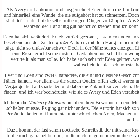
Als Avery dort ankommt und ausgerechnet Eden durch die Tür kommt,
und hinterließ eine Wunde, die nie aufgehört hat zu schmerzen. Doch
sind tief. Leider hat sie selbst mit einigen Dingen zu kämpfen. Aus S
während der Handlung gut nachzuvollziehen und ich konnte 
Eden hat sich verändert. Er lebt zurück gezogen, lässt niemanden an 
bestehend aus den Zitaten großer Autoren, mit dem Hang immer in d
trägt, nicht so unfassbar schwer. Doch in der Nähe seines einzigen 
seine Risse, erhellt seine düsteren Gedanken und schafft ein wen
verurteilt, als man sollte. Ich habe auch sehr mit Eden gelitten, 
wahrscheinlich das schlimmste, 
Ever und Eden sind zwei Charaktere, die ein und dieselbe Geschichte
Tränen kamen. Vor allem als die ganzen Qualen offen gelegt waren un
Vergangenheit aufzuarbeiten und dabei die Zukunft zu verstehen. Die
finden, und ich war beeindruckt, wie sie es Avery und Eden verarbei
Ich liebe die
Mulberry Mansion
mit allen ihren Bewohnern, denn Merit
schließen musste. Es ging gar nicht anders. Die Autorin hat sich so
Persönlichkeiten mit ihren total unterschiedlichen Arten, Macken un
und ic
Dazu kommt der fast schon poetische Schreibstil, der mit seiner kr
fühlte mich ganz tief berührt, fühlte mich mitgenommen in dieses za