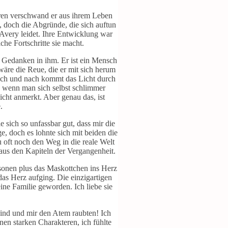
hren verschwand er aus ihrem Leben
, doch die Abgründe, die sich auftun
d Avery leidet. Ihre Entwicklung war
he Fortschritte sie macht.
e Gedanken in ihm. Er ist ein Mensch
äre die Reue, die er mit sich herum
 nach und nach kommt das Licht durch
h, wenn man sich selbst schlimmer
icht anmerkt. Aber genau das, ist
.
 sich so unfassbar gut, dass mir die
, doch es lohnte sich mit beiden die
 oft noch den Weg in die reale Welt
 aus den Kapiteln der Vergangenheit.
rsonen plus das Maskottchen ins Herz
das Herz aufging. Die einzigartigen
ine Familie geworden. Ich liebe sie
sind und mir den Atem raubten! Ich
nen starken Charakteren, ich fühlte