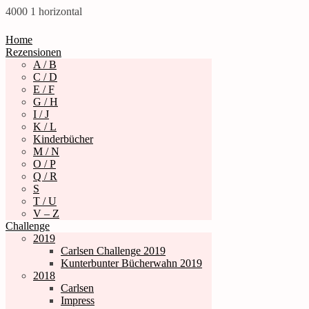
4000
1
horizontal
Home
Rezensionen
A / B
C / D
E / F
G / H
I / J
K / L
Kinderbücher
M / N
O / P
Q / R
S
T / U
V – Z
Challenge
2019
Carlsen Challenge 2019
Kunterbunter Bücherwahn 2019
2018
Carlsen
Impress