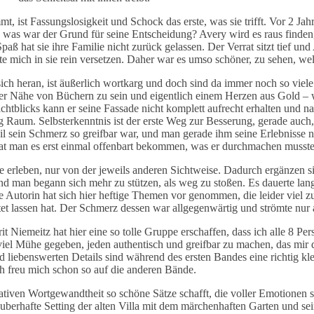
 ist Fassungslosigkeit und Schock das erste, was sie trifft. Vor 2 Ja
 was war der Grund für seine Entscheidung? Avery wird es raus finden
paß hat sie ihre Familie nicht zurück gelassen. Der Verrat sitzt tief un
mich in sie rein versetzen. Daher war es umso schöner, zu sehen, welc
sich heran, ist äußerlich wortkarg und doch sind da immer noch so viel
er Nähe von Büchern zu sein und eigentlich einem Herzen aus Gold – w
Lichtblicks kann er seine Fassade nicht komplett aufrecht erhalten und
ig Raum. Selbsterkenntnis ist der erste Weg zur Besserung, gerade auc
weil sein Schmerz so greifbar war, und man gerade ihm seine Erlebnisse n
hat man es erst einmal offenbart bekommen, was er durchmachen musste
 erleben, nur von der jeweils anderen Sichtweise. Dadurch ergänzen sie
d man begann sich mehr zu stützen, als weg zu stoßen. Es dauerte lange
 Autorin hat sich hier heftige Themen vor genommen, die leider viel zu
tet lassen hat. Der Schmerz dessen war allgegenwärtig und strömte nur
 Niemeitz hat hier eine so tolle Gruppe erschaffen, dass ich alle 8 Pe
 viel Mühe gegeben, jeden authentisch und greifbar zu machen, das mir 
d liebenswerten Details sind während des ersten Bandes eine richtig kle
h freu mich schon so auf die anderen Bände.
eativen Wortgewandtheit so schöne Sätze schafft, die voller Emotionen 
uberhafte Setting der alten Villa mit dem märchenhaften Garten und sei