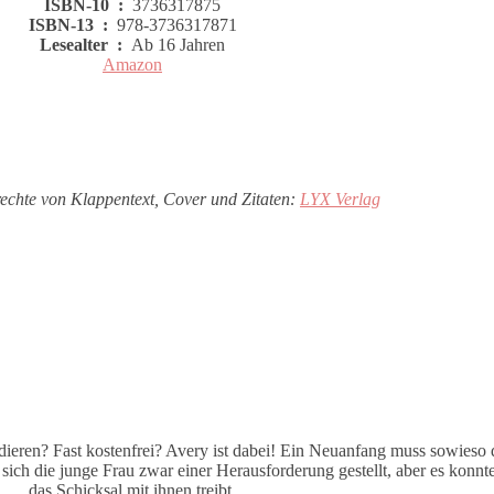
ISBN-10 ‏ : ‎
3736317875
ISBN-13 ‏ : ‎
978-3736317871
Lesealter ‏ : ‎
Ab 16 Jahren
Amazon
rechte von Klappentext, Cover und Zitaten:
LYX Verlag
udieren? Fast kostenfrei? Avery ist dabei! Ein Neuanfang muss sowieso 
ch die junge Frau zwar einer Herausforderung gestellt, aber es konnte
das Schicksal mit ihnen treibt.