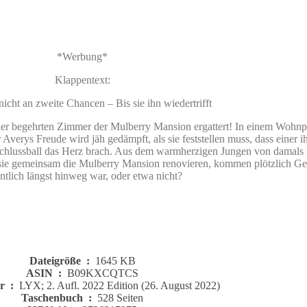
*Werbung*
Klappentext:
nicht an zweite Chancen – Bis sie ihn wiedertrifft
 der begehrten Zimmer der Mulberry Mansion ergattert! In einem Wohnpro
r Averys Freude wird jäh gedämpft, als sie feststellen muss, dass einer
schlussball das Herz brach. Aus dem warmherzigen Jungen von damals i
sie gemeinsam die Mulberry Mansion renovieren, kommen plötzlich Gef
ntlich längst hinweg war, oder etwa nicht?
Dateigröße ‏ : ‎
1645 KB
ASIN ‏ : ‎
B09KXCQTCS
Herausgeber ‏ : ‎
LYX; 2. Aufl. 2022 Edition (26. August 2022)
Taschenbuch ‏ : ‎
528 Seiten