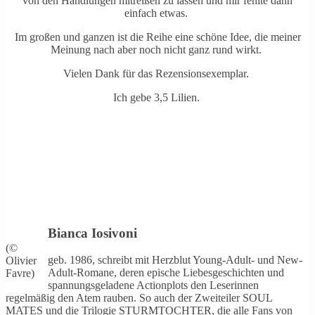
von den Handlungen mitreißen zu lassen und mir fehlte dann
einfach etwas.
Im großen und ganzen ist die Reihe eine schöne Idee, die meiner
Meinung nach aber noch nicht ganz rund wirkt.
Vielen Dank für das Rezensionsexemplar.
Ich gebe 3,5 Lilien.
Bianca Iosivoni
(©
geb. 1986, schreibt mit Herzblut Young-Adult- und New-
Olivier
Adult-Romane, deren epische Liebesgeschichten und
Favre)
spannungsgeladene Actionplots den Leserinnen
regelmäßig den Atem rauben. So auch der Zweiteiler SOUL
MATES und die Trilogie STURMTOCHTER, die alle Fans von