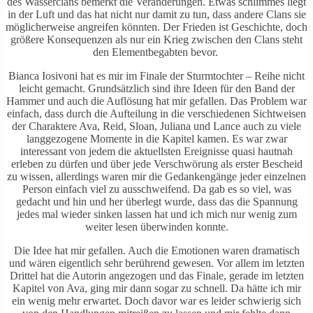
des Wasserclans bemerkt die Veränderungen. Etwas schlimmes liegt
in der Luft und das hat nicht nur damit zu tun, dass andere Clans sie
möglicherweise angreifen könnten. Der Frieden ist Geschichte, doch
größere Konsequenzen als nur ein Krieg zwischen den Clans steht
den Elementbegabten bevor.
Bianca Iosivoni hat es mir im Finale der Sturmtochter – Reihe nicht
leicht gemacht. Grundsätzlich sind ihre Ideen für den Band der
Hammer und auch die Auflösung hat mir gefallen. Das Problem war
einfach, dass durch die Aufteilung in die verschiedenen Sichtweisen
der Charaktere Ava, Reid, Sloan, Juliana und Lance auch zu viele
langgezogene Momente in die Kapitel kamen. Es war zwar
interessant von jedem die aktuellsten Ereignisse quasi hautnah
erleben zu dürfen und über jede Verschwörung als erster Bescheid
zu wissen, allerdings waren mir die Gedankengänge jeder einzelnen
Person einfach viel zu ausschweifend. Da gab es so viel, was
gedacht und hin und her überlegt wurde, dass das die Spannung
jedes mal wieder sinken lassen hat und ich mich nur wenig zum
weiter lesen überwinden konnte.
Die Idee hat mir gefallen. Auch die Emotionen waren dramatisch
und wären eigentlich sehr berührend gewesen. Vor allem im letzten
Drittel hat die Autorin angezogen und das Finale, gerade im letzten
Kapitel von Ava, ging mir dann sogar zu schnell. Da hätte ich mir
ein wenig mehr erwartet. Doch davor war es leider schwierig sich