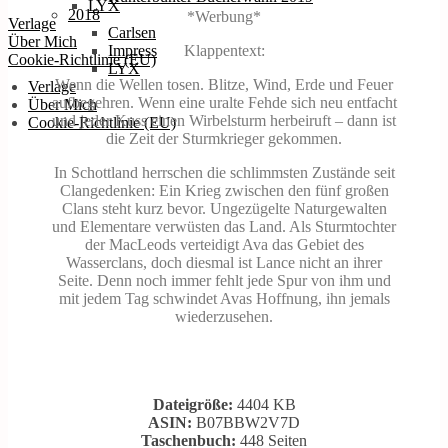
LYX
2018
*Werbung*
Verlage
Carlsen
Über Mich
Klappentext:
Impress
Cookie-Richtlinie (EU)
LYX
Wenn die Wellen tosen. Blitze, Wind, Erde und Feuer
Verlage
aufbegehren. Wenn eine uralte Fehde sich neu entfacht
Über Mich
und jeder Kuss einen Wirbelsturm herbeiruft – dann ist
Cookie-Richtlinie (EU)
die Zeit der Sturmkrieger gekommen.
In Schottland herrschen die schlimmsten Zustände seit
Clangedenken: Ein Krieg zwischen den fünf großen
Clans steht kurz bevor. Ungezügelte Naturgewalten
und Elementare verwüsten das Land. Als Sturmtochter
der MacLeods verteidigt Ava das Gebiet des
Wasserclans, doch diesmal ist Lance nicht an ihrer
Seite. Denn noch immer fehlt jede Spur von ihm und
mit jedem Tag schwindet Avas Hoffnung, ihn jemals
wiederzusehen.
Dateigröße:
4404 KB
ASIN:
B07BBW2V7D
Taschenbuch:
448 Seiten