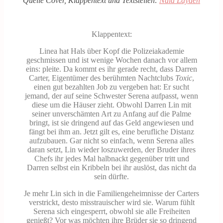
Quelle Cover, Klappentext und Textstellen:
Nala Layden
Klappentext:
Linea hat Hals über Kopf die Polizeiakademie
geschmissen und ist wenige Wochen danach vor allem
eins: pleite. Da kommt es ihr gerade recht, dass Darren
Carter, Eigentümer des berühmten Nachtclubs
Toxic
,
einen gut bezahlten Job zu vergeben hat: Er sucht
jemand, der auf seine Schwester Serena aufpasst, wenn
diese um die Häuser zieht. Obwohl Darren Lin mit
seiner unverschämten Art zu Anfang auf die Palme
bringt, ist sie dringend auf das Geld angewiesen und
fängt bei ihm an. Jetzt gilt es, eine berufliche Distanz
aufzubauen. Gar nicht so einfach, wenn Serena alles
daran setzt, Lin wieder loszuwerden, der Bruder ihres
Chefs ihr jedes Mal halbnackt gegenüber tritt und
Darren selbst ein Kribbeln bei ihr auslöst, das nicht da
sein dürfte.
Je mehr Lin sich in die Familiengeheimnisse der Carters
verstrickt, desto misstrauischer wird sie. Warum fühlt
Serena sich eingesperrt, obwohl sie alle Freiheiten
genießt? Vor was möchten ihre Brüder sie so dringend