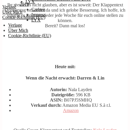
LYX
2018
Ihr werdet es nicht glauben, aber es ist soweit: Der Klappentext
Verlage
Carlsen
Donnerstag ist wieder da und ich gelobe Besserung. Ich hoffe, ich
Über Mich
Impress
schaffe es ihn nun wieder jede Woche für euch online stellen zu
Cookie-Richtlinie (EU)
LYX
können.
Verlage
Bereit? Dann mal los!
Über Mich
Cookie-Richtlinie (EU)
Heute mit:
Wenn die Nacht erwacht: Darren & Lin
Autorin:
Nala Layden
Dateigröße:
596 KB
ASIN:
B07PJ5SMHQ
Verkauf durch:
Amazon Media EU S.à r.l.
Amazon