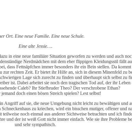
er Ort. Eine neue Familie. Eine neue Schule.
Eine alte Jessie….
azu in eine neue familiäre Situation geworfen zu werden und auch noch 
enständige Nerdmädchen mit dem eher flippigen Kleidungsstil fällt auf
bei, dass Fettnäpfchen immer besonders ihr ein Bein stellen. Da kommt 
 zur rechten Zeit. Er bietet ihr Hilfe an, sich in diesem Minenfeld zu
chwierigen Lage sich zurecht zu finden und überhaupt sich selbst zu f
ber ist. Dabei arbeitet sie noch den tragischen Tod auf, der ihr Leben e
ssehende Caleb? Ihr Stiefbruder Theo? Der verschrobene Ethan?
 jemand doch einen bösen Streich spielen? Lest selbst!
ein Angriff auf sie, die neue Umgebung nicht leicht zu bewältigen und 
 Schneckenhaus zu kriechen, wird ein bisschen mutiger, offener und n
it teilweise noch einmal aus anderer Sichtweise betrachten und ich fin
e und der ist weiß Gott nicht immer einfach. Wie sie ihre Probleme bew
und sehr sympathisch.