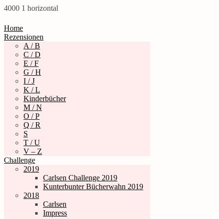
4000
1
horizontal
Home
Rezensionen
A / B
C / D
E / F
G / H
I / J
K / L
Kinderbücher
M / N
O / P
Q / R
S
T / U
V – Z
Challenge
2019
Carlsen Challenge 2019
Kunterbunter Bücherwahn 2019
2018
Carlsen
Impress