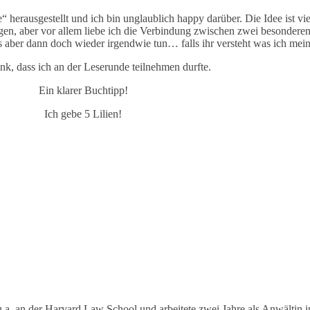
 herausgestellt und ich bin unglaublich happy darüber. Die Idee ist vie
en, aber vor allem liebe ich die Verbindung zwischen zwei besonderen
s aber dann doch wieder irgendwie tun… falls ihr versteht was ich mein
nk, dass ich an der Leserunde teilnehmen durfte.
Ein klarer Buchtipp!
Ich gebe 5 Lilien!
.a. an der Harvard Law School und arbeitete zwei Jahre als Anwältin 