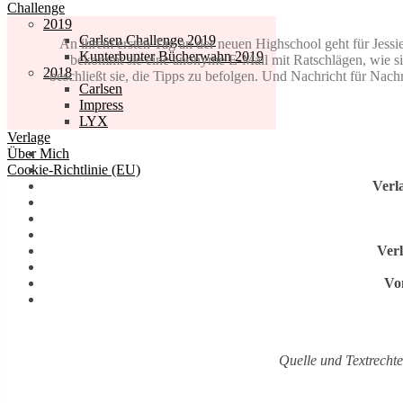
Challenge
2019
Carlsen Challenge 2019
An ihrem ersten Tag an der neuen Highschool geht für Jessi
Kunterbunter Bücherwahn 2019
bekommt sie eine anonyme E-Mail mit Ratschlägen, wie sie
2018
beschließt sie, die Tipps zu befolgen. Und Nachricht für Nach
Carlsen
Impress
LYX
Verlage
Über Mich
Cookie-Richtlinie (EU)
Verl
Verl
Vo
Quelle und Textrecht