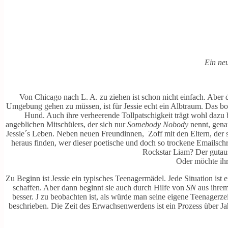
Ein neu
Von Chicago nach L. A. zu ziehen ist schon nicht einfach. Aber d
Umgebung gehen zu müssen, ist für Jessie echt ein Albtraum. Das bod
Hund. Auch ihre verheerende Tollpatschigkeit trägt wohl dazu 
angeblichen Mitschülers, der sich nur
Somebody Nobody
nennt, genau
Jessie´s Leben. Neben neuen Freundinnen, Zoff mit den Eltern, der s
heraus finden, wer dieser poetische und doch so trockene Emailschrei
Rockstar Liam? Der gutau
Oder möchte ihr
Zu Beginn ist Jessie ein typisches Teenagermädel. Jede Situation ist 
schaffen. Aber dann beginnt sie auch durch Hilfe von
SN
aus ihrem
besser. J zu beobachten ist, als würde man seine eigene Teenagerze
beschrieben. Die Zeit des Erwachsenwerdens ist ein Prozess über Jahr