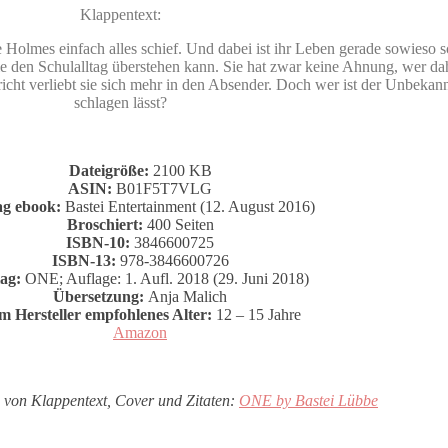
Klappentext:
e Holmes einfach alles schief. Und dabei ist ihr Leben gerade sowieso 
 den Schulalltag überstehen kann. Sie hat zwar keine Ahnung, wer dahi
richt verliebt sie sich mehr in den Absender. Doch wer ist der Unbekan
schlagen lässt?
Dateigröße:
2100 KB
ASIN:
B01F5T7VLG
ag ebook:
Bastei Entertainment (12. August 2016)
Broschiert:
400 Seiten
ISBN-10:
3846600725
ISBN-13:
978-3846600726
ag:
ONE; Auflage: 1. Aufl. 2018 (29. Juni 2018)
Übersetzung:
Anja Malich
m Hersteller empfohlenes Alter:
12 – 15 Jahre
Amazon
e von Klappentext, Cover und Zitaten:
ONE by Bastei Lübbe