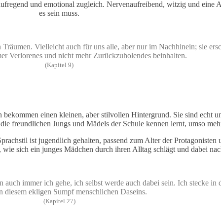
 aufregend und emotional zugleich. Nervenaufreibend, witzig und eine
es sein muss.
Träumen. Vielleicht auch für uns alle, aber nur im Nachhinein; sie ersc
mer Verlorenes und nicht mehr Zurückzuholendes beinhalten.
(Kapitel 9)
n bekommen einen kleinen, aber stilvollen Hintergrund. Sie sind echt u
m die freundlichen Jungs und Mädels der Schule kennen lernt, umso mehr
achstil ist jugendlich gehalten, passend zum Alter der Protagonisten u
, wie sich ein junges Mädchen durch ihren Alltag schlägt und dabei nac
n auch immer ich gehe, ich selbst werde auch dabei sein. Ich stecke in 
in diesem ekligen Sumpf menschlichen Daseins.
(Kapitel 27)