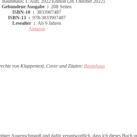
r ‏ : ‎
Baumhaus; 1. Aufl. 2022 Edition (28. Oktober 2022)
Gebundene Ausgabe ‏ : ‎
208 Seiten
ISBN-10 ‏ : ‎
3833907487
ISBN-13 ‏ : ‎
978-3833907487
Lesealter ‏ : ‎
Ab 9 Jahren
Amazon
rechte von Klappentext, Cover und Zitaten:
Baumhaus
htiger Augenschmauß und dafür verantwortlich, dass ich dieses Buch u