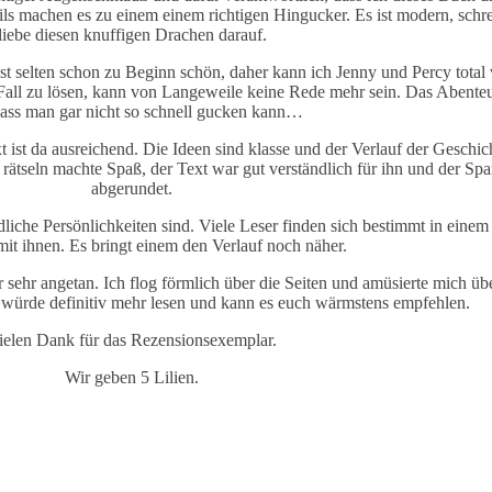
ails machen es zu einem einem richtigen Hingucker. Es ist modern, schr
liebe diesen knuffigen Drachen darauf.
st selten schon zu Beginn schön, daher kann ich Jenny und Percy total 
 Fall zu lösen, kann von Langeweile keine Rede mehr sein. Das Abenteue
dass man gar nicht so schnell gucken kann…
 ist da ausreichend. Die Ideen sind klasse und der Verlauf der Geschic
as rätseln machte Spaß, der Text war gut verständlich für ihn und der 
abgerundet.
iedliche Persönlichkeiten sind. Viele Leser finden sich bestimmt in eine
it ihnen. Es bringt einem den Verlauf noch näher.
mir sehr angetan. Ich flog förmlich über die Seiten und amüsierte mich 
h würde definitiv mehr lesen und kann es euch wärmstens empfehlen.
ielen Dank für das Rezensionsexemplar.
Wir geben 5 Lilien.