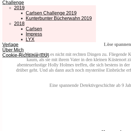
Challenge
2019
Carlsen Challenge 2019
Kunterbunter Bücherwahn 2019
2018
Carlsen
Impress
LYX
Löse spannend
Verlage
Über Mich
In Marville geht es nicht mit rechten Dingen zu. Fliegende
Cookie-Richtlinie (EU)
kaum, als sie mit ihrem Vater in den kleinen Küstenort 
abenteuerlustige Holly Holmes treffen, die sich bestens in de
drüber geht. Und als dann auch noch mysteriöse Einbrüche erfo
Eine spannende Detektivgeschichte ab 9 Jahr