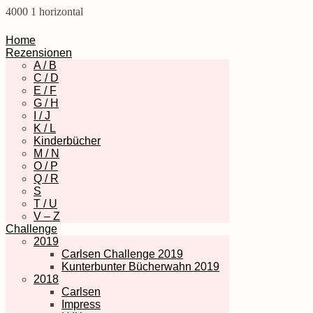
4000
1
horizontal
Home
Rezensionen
A / B
C / D
E / F
G / H
I / J
K / L
Kinderbücher
M / N
O / P
Q / R
S
T / U
V – Z
Challenge
2019
Carlsen Challenge 2019
Kunterbunter Bücherwahn 2019
2018
Carlsen
Impress