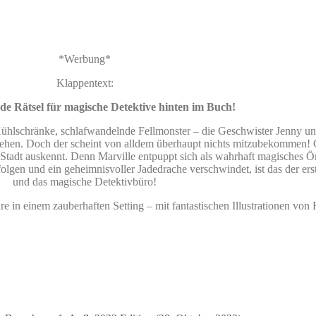
*Werbung*
Klappentext:
e Rätsel für magische Detektive hinten im Buch!
 Kühlschränke, schlafwandelnde Fellmonster – die Geschwister Jenny u
ziehen. Doch der scheint von alldem überhaupt nichts mitzubekommen! G
r Stadt auskennt. Denn Marville entpuppt sich als wahrhaft magisches Ö
lgen und ein geheimnisvoller Jadedrache verschwindet, ist das der erst
und das magische Detektivbüro!
e in einem zauberhaften Setting – mit fantastischen Illustrationen von