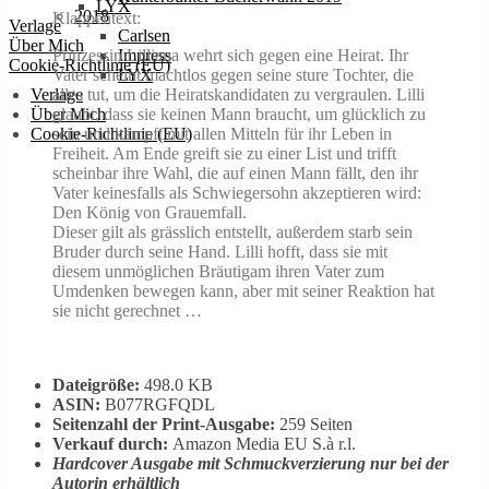
LYX
2018
Klappentext:
Verlage
Carlsen
Über Mich
Prinzessin Lilliana wehrt sich gegen eine Heirat. Ihr
Impress
Cookie-Richtlinie (EU)
Vater scheint machtlos gegen seine sture Tochter, die
LYX
alles tut, um die Heiratskandidaten zu vergraulen. Lilli
Verlage
glaubt, dass sie keinen Mann braucht, um glücklich zu
Über Mich
sein und kämpft mit allen Mitteln für ihr Leben in
Cookie-Richtlinie (EU)
Freiheit. Am Ende greift sie zu einer List und trifft
scheinbar ihre Wahl, die auf einen Mann fällt, den ihr
Vater keinesfalls als Schwiegersohn akzeptieren wird:
Den König von Grauemfall.
Dieser gilt als grässlich entstellt, außerdem starb sein
Bruder durch seine Hand. Lilli hofft, dass sie mit
diesem unmöglichen Bräutigam ihren Vater zum
Umdenken bewegen kann, aber mit seiner Reaktion hat
sie nicht gerechnet …
Dateigröße:
498.0 KB
ASIN:
B077RGFQDL
Seitenzahl der Print-Ausgabe:
259 Seiten
Verkauf durch:
Amazon Media EU S.à r.l.
Hardcover Ausgabe mit Schmuckverzierung nur bei der
Autorin erhältlich