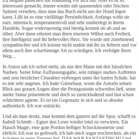
Zu Beginn plätschert die Handlung vor sich hin. Aber es ist so
interessant gemacht, immer wieder mit spannenden oder frischen
Spitzen versehen, dass man das Buch nicht aus der Hand legen
kann. Lilli ist so eine vielfältige Persönlichkeit. Anfangs wirkt sie
naiv, stürmisch, temperamentvoll und sehr unüberlegt in ihrem
Handeln. Sogar widerspenstig und biestig kommt sie ab und an
rüber. Aber dann erkennt man ihren eisernen Willen nach Freiheit,
ihre Intelligenz und ihr liebevolles Herz. Sie wurde mir zunehmend
sympathischer und ich konnte nicht umhin mit ihr zu fiebern und vor
allem auch ihre scharfsinnige Art zu würdigen. Ich verfolgte ihren
Weg…
In Amon sah ich sofort mehr, als nur den Mann mit den hässlichen
Narben. Seine feine Auffassungsgabe, sein ruhiges starkes Auftreten
und sein herzlicher Charakter verborgen unter der harten Schale, hat
es mir sehr angetan. Ich hatte Gänsehaut, wenn die Autorin seinen
Blick aus grauen Augen über die Protagonistin schweifen ließ, seine
starke Statur präsentierte und doch so zurückhaltend und fast schon
schüchtern agierte. Er ist ein Gegensatz in sich und so absolut
authentisch. Ich war entzückt.
Und als man denkt, man kommt dem ganzen auf die Spur, schafft es
Isabell Schmitt – Egner den Leser wieder total zu verwirren. Ein
Hauch Magie, eine gute Portion heftiger Schockmomente und
ehrlich: Ich war so gefesselt, ich hab mich sogar erschrocken, als ein
Schatten in mein Zimmer fiel. DAS WAR FANTASTISCH! Und