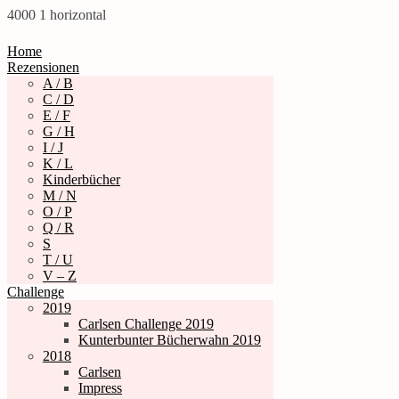
4000
1
horizontal
Home
Rezensionen
A / B
C / D
E / F
G / H
I / J
K / L
Kinderbücher
M / N
O / P
Q / R
S
T / U
V – Z
Challenge
2019
Carlsen Challenge 2019
Kunterbunter Bücherwahn 2019
2018
Carlsen
Impress