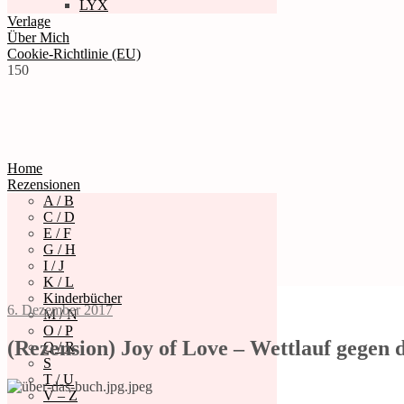
LYX
Verlage
Über Mich
Cookie-Richtlinie (EU)
150
Home
Rezensionen
A / B
C / D
E / F
G / H
I / J
K / L
Kinderbücher
6. Dezember 2017
M / N
O / P
(Rezension) Joy of Love – Wettlauf gegen 
Q / R
S
T / U
V – Z