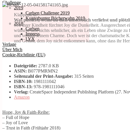
Challenge
2019
Carlsen Challenge 2019
Klappentext:
Kunterbunter Bücherwahn 2019
Was passiert, wenn du dich unsterblich verliebst und plötzlich
2018
Seit ihrer Kindheit fürchtet Joy die Dunkelheit. Ausgerechnet e
Carlsen
wünscht sich nichts sehnlicher, als ein Leben ohne Zwänge zu
Impress
und verfällt seinem Charme. Doch wer ist der charismatische Ka
LYX
und Gefahr, dem Joy nicht entkommen kann, ohne dass ihr Herz
Verlage
Über Mich
Cookie-Richtlinie (EU)
Dateigröße:
2787.0 KB
ASIN:
B077PMRMN2
Seitenzahl der Print-Ausgabe:
315 Seiten
ISBN-10:
1981111042
ISBN-13:
978-1981111046
Verlag:
CreateSpace Independent Publishing Platform (27. N
Amazon
Hope, Joy & Faith-Reihe:
– Full of Hope
– Joy of Love
– Trust in Faith (Frühjahr 2018)