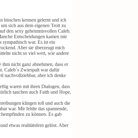
in bisschen kennen gelernt und ich
n um sich aus dem eigenen Trott zu
 auf den sexy geheimnisvollen Caleb.
t. Manche Entscheidungen kamen mir
s sympathisch war. Es ist ein
ndruckend. Aber sie überzeugt mich
ttelte nicht so viel wert, wie andere
te ihm nicht ganz abnehmen, dass er
cht. Caleb´s Zwiespalt war dafür
l nachvollziehbar, aber ich denke
heftig waren mit ihren Dialogen, dass
atürlich tauchen auch Faith und Hope,
hreibungen klingen toll und auch die
ehbar war. Mir fehlte das spannende,
achempfinden zu können. Es gab
d etwas realitätsfern gelöst. Aber