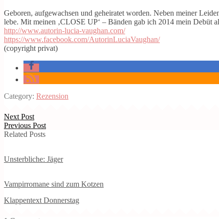
Geboren, aufgewachsen und geheiratet worden. Neben meiner Leidens
lebe. Mit meinen ‚CLOSE UP‘ – Bänden gab ich 2014 mein Debüt als 
http://www.autorin-lucia-vaughan.com/
https://www.facebook.com/AutorinLuciaVaughan/
(copyright privat)
Category:
Rezension
Next Post
Previous Post
Related Posts
Unsterbliche: Jäger
Vampirromane sind zum Kotzen
Klappentext Donnerstag