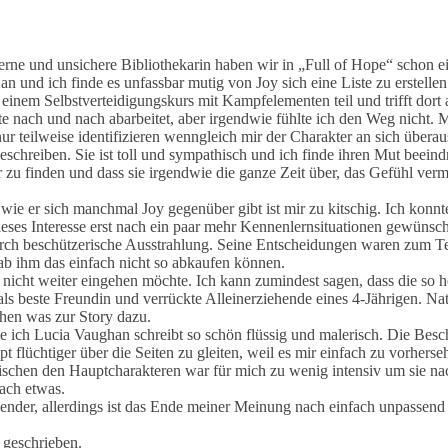
terne und unsichere Bibliothekarin haben wir in „Full of Hope“ schon e
 und ich finde es unfassbar mutig von Joy sich eine Liste zu erstelle
n einem Selbstverteidigungskurs mit Kampfelementen teil und trifft dort
Liste nach und nach abarbeitet, aber irgendwie fühlte ich den Weg nich
ur teilweise identifizieren wenngleich mir der Charakter an sich überau
 beschreiben. Sie ist toll und sympathisch und ich finde ihren Mut beei
er zu finden und dass sie irgendwie die ganze Zeit über, das Gefühl vermi
wie er sich manchmal Joy gegenüber gibt ist mir zu kitschig. Ich konn
ir dieses Interesse erst nach ein paar mehr Kennenlernsituationen gewüns
urch beschützerische Ausstrahlung. Seine Entscheidungen waren zum Tei
hab ihm das einfach nicht so abkaufen können.
ch nicht weiter eingehen möchte. Ich kann zumindest sagen, dass die so 
 als beste Freundin und verrückte Alleinerziehende eines 4-Jährigen. N
chen was zur Story dazu.
de ich Lucia Vaughan schreibt so schön flüssig und malerisch. Die Besc
t flüchtiger über die Seiten zu gleiten, weil es mir einfach zu vorhers
wischen den Hauptcharakteren war für mich zu wenig intensiv um sie n
fach etwas.
der, allerdings ist das Ende meiner Meinung nach einfach unpassend un
 geschrieben.