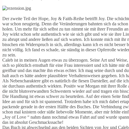
Der zweite Teil der Hope, Joy & Faith-Reihe betrifft Joy. Die schüch
war schon neugierig. Denn die Veränderungen bahnten sich da schon an
holen. Um mehr für sich selbst zu tun nimmt sie mit ihrer Freundin a
Joy wirkt schon sehr authentisch wie sie sich gibt und wie sie ihre 
zu abrupt und andere ließen auf sich warten. Ich konnte mich mit ihr n
bisschen ein Widerspruch in sich, allerdings kann ich es nicht besser
nicht völlig. Ich fand es schade, sie ständig in dieser Opferrolle wied
zu sein.
Caleb ist in meinen Augen etwas zu überzogen. Seine Art und Weise, 
sich so plötzlich ernsthaft für eine Frau interessiert und ich hätte m
greifbar und das machte ihn etwas echter. Ich mag seine durch und d
halt auch es hätte andere plausiblere Verhaltensweisen gegeben. Ich 
Als Nebencharaktere gibt es natürlich die fiesen Darsteller, auf die i
sie durchaus authentisch wirkten. Positiv war Morgan mit ihrer Rolle
die nicht blutsverwandten Schwestern wieder auf und tragen ein biss
Die Handlung ist etwas schwer zu beurteilen. Auf der einen Seite fin
Idee an und für sich ist spannend. Trotzdem habe ich mich dabei ertapp
packende gerade in der ersten Hälfte des Buches. Die Verbindung z
schon mal knistern oder süße liebevolle Momente, aber mir fehlte ein
„Joy of Love “ nahm dann nochmal etwas Fahrt auf und wurde spannen
das ist absolut Geschmackssache!
Das Buch ist abwechselnd aus den beiden Sichten von Joy und Caleb