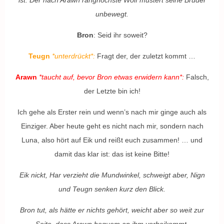
ist. Der nach Arawn ranghöchste Wolf mustert seine Brüder
unbewegt.
Bron
: Seid ihr soweit?
Teugn
*unterdrückt*:
Fragt der, der zuletzt kommt …
Arawn
*taucht auf, bevor Bron etwas erwidern kann*:
Falsch,
der Letzte bin ich!
Ich
gehe als Erster rein und wenn’s nach mir ginge auch als
Einziger. Aber heute geht es nicht nach mir, sondern nach
Luna, also hört auf Eik und reißt euch zusammen! … und
damit das klar ist: das ist keine Bitte!
Eik nickt, Har verzieht die Mundwinkel, schweigt aber, Nign
und Teugn senken kurz den Blick.
Bron tut, als hätte er nichts gehört, weicht aber so weit zur