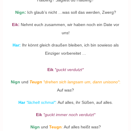
Halbling? Sagtest du
Halbling
?
Nign:
Ich glaub’s nicht …was soll das werden, Zwerg?
Eik:
Nehmt euch zusammen, wir haben noch ein Date vor
uns!
Har:
Ihr könnt gleich draußen bleiben, ich bin sowieso als
Einziger vorbereitet …
Eik
*guckt verdutzt*
Nign
und
Teugn
*drehen sich langsam um, dann unisono*
:
Auf was?
Har
*lächelt schmal*:
Auf alles, ihr Süßen, auf alles.
Eik
*guckt immer noch verdutzt*
Nign
und
Teugn
:
Auf alles heißt was?