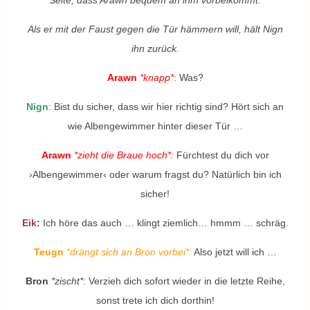
Seite, dass Arawn bequem an ihm vorbeikommt.
Als er mit der Faust gegen die Tür hämmern will, hält Nign
ihn zurück.
Arawn
*knapp*
:
Was?
Nign
: Bist du sicher, dass wir hier richtig sind? Hört sich an
wie Albengewimmer hinter dieser Tür …
Arawn
*zieht die Braue hoch*:
Fürchtest du dich vor
›Albengewimmer‹ oder warum fragst du? Natürlich bin ich
sicher!
Eik:
Ich höre das auch … klingt ziemlich… hmmm … schräg.
Teugn
*drängt sich an Bron vorbei*:
Also jetzt will ich …
Bron
*zischt*
: Verzieh dich sofort wieder in die letzte Reihe,
sonst
trete
ich dich dorthin!