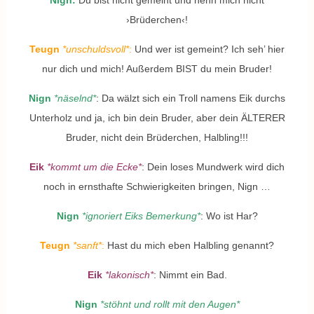
Nign:
Du bist nicht gemeint und nenn mich nicht
›
Brüderchen
‹
!
Teugn
*unschuldsvoll
*
:
Und wer
ist
gemeint? Ich seh’ hier
nur dich und mich! Außerdem BIST du mein Bruder!
Nign
*näselnd*
: Da wälzt sich ein Troll namens Eik durchs
Unterholz und ja, ich bin dein Bruder, aber dein ÄLTERER
Bruder, nicht dein Brüderchen, Halbling!!!
Eik
*kommt um die Ecke*
: Dein loses Mundwerk wird dich
noch in ernsthafte Schwierigkeiten bringen, Nign …
Nign
*ignoriert Eiks Bemerkung*
: Wo ist Har?
Teugn
*sanft*
:
Hast du mich eben Halbling genannt?
Eik
*lakonisch*
: Nimmt ein Bad.
Nign
*stöhnt und rollt mit den Augen*