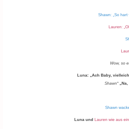
Shawn: „So hart w
Lauren: „O
Sh
Laur
Wow, so ei
Luna: „Ach Baby, vielleicht
Shawn*
„Na,
Shawn wackel
Luna und
Lauren wie aus ei