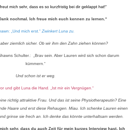
reut mich sehr, dass es so kurzfristig bei dir geklappt hat!“
 Dank nochmal. Ich freue mich euch kennen zu lernen.“
hawn: „Und mich erst.“
Zwinkert Luna zu
.
er aber ziemlich sicher. Ob wir ihm den Zahn ziehen können?
hawns Schulter.: „Brav sein. Aber Lauren wird sich schon darum
kümmern.“
Und schon ist er weg.
 vor und gibt Luna die Hand. „Ist mir ein Vergnügen.“
eine richtig attraktive Frau. Und das ist seine Physiotherapeutin? Eine
ende Haare und erst diese Rehaugen. Miau. Ich schenke Lauren einen
d grinse sie frech an. Ich denke das könnte unterhaltsam werden.
mich sehr, dass du auch Zeit für mein kurzes Interview hast. Ich