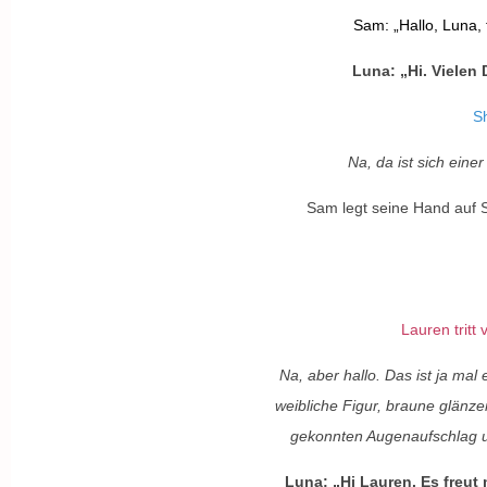
Sam: „Hallo, Luna, f
Luna: „Hi. Vielen
S
Na, da ist sich ein
Sam legt seine Hand auf S
Lauren tritt
Na, aber hallo. Das ist ja mal 
weibliche Figur, braune glänz
gekonnten Augenaufschlag un
Luna: „Hi Lauren. Es freut 