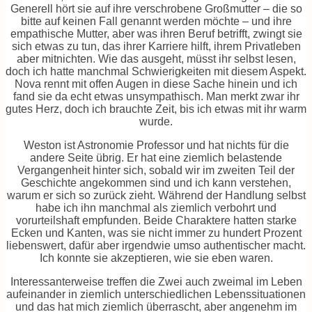
Generell hört sie auf ihre verschrobene Großmutter – die so
bitte auf keinen Fall genannt werden möchte – und ihre
empathische Mutter, aber was ihren Beruf betrifft, zwingt sie
sich etwas zu tun, das ihrer Karriere hilft, ihrem Privatleben
aber mitnichten. Wie das ausgeht, müsst ihr selbst lesen,
doch ich hatte manchmal Schwierigkeiten mit diesem Aspekt.
Nova rennt mit offen Augen in diese Sache hinein und ich
fand sie da echt etwas unsympathisch. Man merkt zwar ihr
gutes Herz, doch ich brauchte Zeit, bis ich etwas mit ihr warm
wurde.
Weston ist Astronomie Professor und hat nichts für die
andere Seite übrig. Er hat eine ziemlich belastende
Vergangenheit hinter sich, sobald wir im zweiten Teil der
Geschichte angekommen sind und ich kann verstehen,
warum er sich so zurück zieht. Während der Handlung selbst
habe ich ihn manchmal als ziemlich verbohrt und
vorurteilshaft empfunden. Beide Charaktere hatten starke
Ecken und Kanten, was sie nicht immer zu hundert Prozent
liebenswert, dafür aber irgendwie umso authentischer macht.
Ich konnte sie akzeptieren, wie sie eben waren.
Interessanterweise treffen die Zwei auch zweimal im Leben
aufeinander in ziemlich unterschiedlichen Lebenssituationen
und das hat mich ziemlich überrascht, aber angenehm im