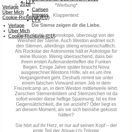
LYX
2018
*Werbung*
Verlage
Carlsen
Über Mich
Impress
Klappentext:
Cookie-Richtlinie (EU)
LYX
Die Sterne zeigen dir die Liebe.
Verlage
Über Mich
Nova glaubt an Horoskope, überzeugt von der
Cookie-Richtlinie (EU)
Weisheit der Sterne. Auch Weston widmet sich
den Sternen, allerdings streng wissenschaftlich.
Als Rockstar der Astronomie hält er Astrologie für
reine Illusion. Wenig überraschend, dass bei
ihrem ersten Aufeinandertreffen die Funken
fliegen. Einige Jahre später braucht Nova
ausgerechnet Westons Hilfe, als es um ihre
Vergangenheit geht. Deshalb nimmt sie unter
einem falschen Vorwand einen Job in dem
Freizeitcamp an, in dem Weston mittlerweile lehrt.
Zwischen Sternenbildern und Sternzeichen ist da
sofort wieder diese heftige Spannung. Ist es ihre
Gegensätzlichkeit, die sie anzieht? Oder liegt es
an diesem Moment, als sie sich beinahe geküsst
hätten?
Sie hört auf ihr Herz, er nur auf seinen Kopf – der
erste Teil der
Above-Us-
Trilogie