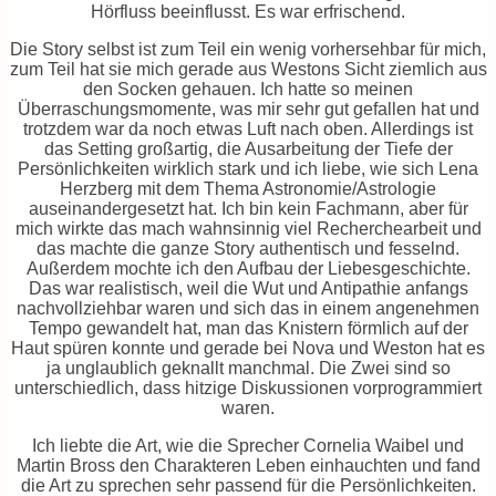
Hörfluss beeinflusst. Es war erfrischend.
Die Story selbst ist zum Teil ein wenig vorhersehbar für mich,
zum Teil hat sie mich gerade aus Westons Sicht ziemlich aus
den Socken gehauen. Ich hatte so meinen
Überraschungsmomente, was mir sehr gut gefallen hat und
trotzdem war da noch etwas Luft nach oben. Allerdings ist
das Setting großartig, die Ausarbeitung der Tiefe der
Persönlichkeiten wirklich stark und ich liebe, wie sich Lena
Herzberg mit dem Thema Astronomie/Astrologie
auseinandergesetzt hat. Ich bin kein Fachmann, aber für
mich wirkte das mach wahnsinnig viel Recherchearbeit und
das machte die ganze Story authentisch und fesselnd.
Außerdem mochte ich den Aufbau der Liebesgeschichte.
Das war realistisch, weil die Wut und Antipathie anfangs
nachvollziehbar waren und sich das in einem angenehmen
Tempo gewandelt hat, man das Knistern förmlich auf der
Haut spüren konnte und gerade bei Nova und Weston hat es
ja unglaublich geknallt manchmal. Die Zwei sind so
unterschiedlich, dass hitzige Diskussionen vorprogrammiert
waren.
Ich liebte die Art, wie die Sprecher Cornelia Waibel und
Martin Bross den Charakteren Leben einhauchten und fand
die Art zu sprechen sehr passend für die Persönlichkeiten.