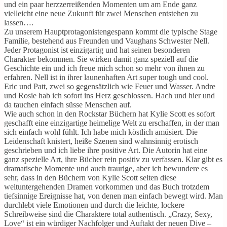
und ein paar herzzerreißenden Momenten um am Ende ganz
vielleicht eine neue Zukunft für zwei Menschen entstehen zu
lassen….
Zu unserem Hauptprotagonistengespann kommt die typische Stage
Familie, bestehend aus Freunden und Vaughans Schwester Nell.
Jeder Protagonist ist einzigartig und hat seinen besonderen
Charakter bekommen. Sie wirken damit ganz speziell auf die
Geschichte ein und ich freue mich schon so mehr von ihnen zu
erfahren. Nell ist in ihrer launenhaften Art super tough und cool.
Eric und Patt, zwei so gegensätzlich wie Feuer und Wasser. Andre
und Rosie hab ich sofort ins Herz geschlossen. Hach und hier und
da tauchen einfach süsse Menschen auf.
Wie auch schon in den Rockstar Büchern hat Kylie Scott es sofort
geschafft eine einzigartige heimelige Welt zu erschaffen, in der man
sich einfach wohl fühlt. Ich habe mich köstlich amüsiert. Die
Leidenschaft knistert, heiße Szenen sind wahnsinnig erotisch
geschrieben und ich liebe ihre positive Art. Die Autorin hat eine
ganz spezielle Art, ihre Bücher rein positiv zu verfassen. Klar gibt es
dramatische Momente und auch traurige, aber ich bewundere es
sehr, dass in den Büchern von Kylie Scott selten diese
weltuntergehenden Dramen vorkommen und das Buch trotzdem
tiefsinnige Ereignisse hat, von denen man einfach bewegt wird. Man
durchlebt viele Emotionen und durch die leichte, lockere
Schreibweise sind die Charaktere total authentisch. „Crazy, Sexy,
Love“ ist ein würdiger Nachfolger und Auftakt der neuen Dive –