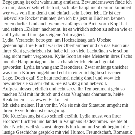
Begegnung ist echt wahnsinnig amüsant. Bewundernswert finde ich
an ihm, dass er sehr ehrlich ist, sich überhaupt nicht darum kümmert
wer was von ihm denkt und einfach sein Leben lebt. Er ist der
liebevollste Rocker mitunter, den ich bis jetzt in Büchern kennen
lernen durfte. Und auch wenn er anfangs ein Brett vorm Kopf hat
und seinen „Zielen“ nachrennt, ist es wirklich schön zu sehen wie er
auf Lydia und ihre ganz eigene Art reagiert.
Lydia. Verarscht, betrogen, am Hochzeitstag aufs Übelste
gedemütigt. Ihre Flucht war der Oberhammer und da das Buch aus
ihrer Sicht geschrieben ist, habe ich so viele Lachtränen wie schon
lang nicht mehr vergossen. Kylie Scott ist eine Meisterin ihres Fachs
und die Hauptprotagonistin ist charakterlich einfach genial
geworden. Lydia ist was ganz Besonderes. Zwar anfangs unsicher
was ihren Körper angeht und echt in einer richtig beschissenen
Lage. Doch egal! Sie haut nochmal richtig drauf und wow ich
bewunder sie so sehr dafür. Sie ist witzig und liebevoll.
Aufgeschlossen, ehrlich und echt sexy. Ihr Temperament geht so
machen Mal mit ihr durch und dazu Vaughans charmante, heiße
Reaktionen…. aawww. Es knistert…
Ich ziehe meinen Hut vor ihr. Wie sie mit der Situation umgeht mit
ihrem Exverlobten ist einzigartig.
Die Kurzfassung ist also schnell erzählt. Lydia musst von ihrer
Hochzeit flüchten und landet in Vaughans Badezimmer. Sie bleibt
über Nacht, weil sie sonst nirgends hin kann und somit beginnt die
lustige Geschichte gespickt mit viel Humor, Freundschaft, Romantik