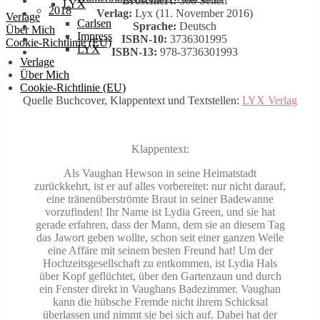
Broschiert:
368 Seiten
LYX
2018
Verlag:
Lyx (11. November 2016)
Verlage
Carlsen
Sprache:
Deutsch
Über Mich
Impress
ISBN-10:
3736301995
Cookie-Richtlinie (EU)
LYX
ISBN-13:
978-3736301993
Verlage
Über Mich
Cookie-Richtlinie (EU)
Quelle Buchcover, Klappentext und Textstellen:
LYX Verlag
Klappentext:
Als Vaughan Hewson in seine Heimatstadt
zurückkehrt, ist er auf alles vorbereitet: nur nicht darauf,
eine tränenüberströmte Braut in seiner Badewanne
vorzufinden! Ihr Name ist Lydia Green, und sie hat
gerade erfahren, dass der Mann, dem sie an diesem Tag
das Jawort geben wollte, schon seit einer ganzen Weile
eine Affäre mit seinem besten Freund hat! Um der
Hochzeitsgesellschaft zu entkommen, ist Lydia Hals
über Kopf geflüchtet, über den Gartenzaun und durch
ein Fenster direkt in Vaughans Badezimmer. Vaughan
kann die hübsche Fremde nicht ihrem Schicksal
überlassen und nimmt sie bei sich auf. Dabei hat der