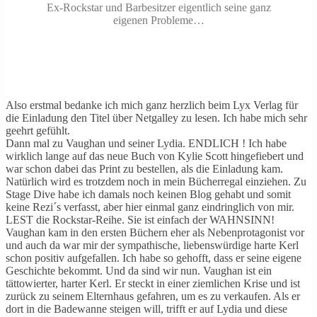
Ex-Rockstar und Barbesitzer eigentlich seine ganz
eigenen Probleme…
Also erstmal bedanke ich mich ganz herzlich beim Lyx Verlag für
die Einladung den Titel über Netgalley zu lesen. Ich habe mich sehr
geehrt gefühlt.
Dann mal zu Vaughan und seiner Lydia. ENDLICH ! Ich habe
wirklich lange auf das neue Buch von Kylie Scott hingefiebert und
war schon dabei das Print zu bestellen, als die Einladung kam.
Natürlich wird es trotzdem noch in mein Bücherregal einziehen. Zu
Stage Dive habe ich damals noch keinen Blog gehabt und somit
keine Rezi´s verfasst, aber hier einmal ganz eindringlich von mir.
LEST die Rockstar-Reihe. Sie ist einfach der WAHNSINN!
Vaughan kam in den ersten Büchern eher als Nebenprotagonist vor
und auch da war mir der sympathische, liebenswürdige harte Kerl
schon positiv aufgefallen. Ich habe so gehofft, dass er seine eigene
Geschichte bekommt. Und da sind wir nun. Vaughan ist ein
tättowierter, harter Kerl. Er steckt in einer ziemlichen Krise und ist
zurück zu seinem Elternhaus gefahren, um es zu verkaufen. Als er
dort in die Badewanne steigen will, trifft er auf Lydia und diese