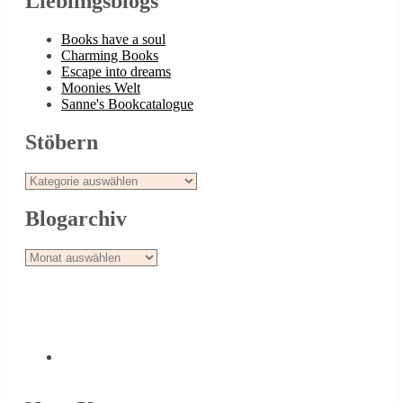
Lieblingsblogs
Books have a soul
Charming Books
Escape into dreams
Moonies Welt
Sanne's Bookcatalogue
Stöbern
Stöbern
Blogarchiv
Blogarchiv