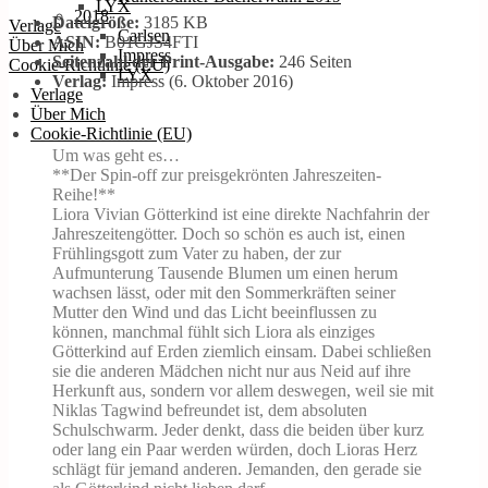
LYX
2018
Dateigröße:
3185 KB
Verlage
Carlsen
ASIN:
B01GJS4FTI
Über Mich
Impress
Seitenzahl der Print-Ausgabe:
246 Seiten
Cookie-Richtlinie (EU)
LYX
Verlag:
Impress (6. Oktober 2016)
Verlage
Über Mich
Cookie-Richtlinie (EU)
Um was geht es…
**Der Spin-off zur preisgekrönten Jahreszeiten-
Reihe!**
Liora Vivian Götterkind ist eine direkte Nachfahrin der
Jahreszeitengötter. Doch so schön es auch ist, einen
Frühlingsgott zum Vater zu haben, der zur
Aufmunterung Tausende Blumen um einen herum
wachsen lässt, oder mit den Sommerkräften seiner
Mutter den Wind und das Licht beeinflussen zu
können, manchmal fühlt sich Liora als einziges
Götterkind auf Erden ziemlich einsam. Dabei schließen
sie die anderen Mädchen nicht nur aus Neid auf ihre
Herkunft aus, sondern vor allem deswegen, weil sie mit
Niklas Tagwind befreundet ist, dem absoluten
Schulschwarm. Jeder denkt, dass die beiden über kurz
oder lang ein Paar werden würden, doch Lioras Herz
schlägt für jemand anderen. Jemanden, den gerade sie