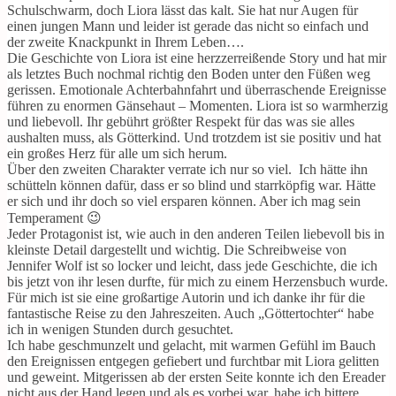
Schulschwarm, doch Liora lässt das kalt. Sie hat nur Augen für
einen jungen Mann und leider ist gerade das nicht so einfach und
der zweite Knackpunkt in Ihrem Leben….
Die Geschichte von Liora ist eine herzzerreißende Story und hat mir
als letztes Buch nochmal richtig den Boden unter den Füßen weg
gerissen. Emotionale Achterbahnfahrt und überraschende Ereignisse
führen zu enormen Gänsehaut – Momenten. Liora ist so warmherzig
und liebevoll. Ihr gebührt größter Respekt für das was sie alles
aushalten muss, als Götterkind. Und trotzdem ist sie positiv und hat
ein großes Herz für alle um sich herum.
Über den zweiten Charakter verrate ich nur so viel. Ich hätte ihn
schütteln können dafür, dass er so blind und starrköpfig war. Hätte
er sich und ihr doch so viel ersparen können. Aber ich mag sein
Temperament 😉
Jeder Protagonist ist, wie auch in den anderen Teilen liebevoll bis in
kleinste Detail dargestellt und wichtig. Die Schreibweise von
Jennifer Wolf ist so locker und leicht, dass jede Geschichte, die ich
bis jetzt von ihr lesen durfte, für mich zu einem Herzensbuch wurde.
Für mich ist sie eine großartige Autorin und ich danke ihr für die
fantastische Reise zu den Jahreszeiten. Auch „Göttertochter“ habe
ich in wenigen Stunden durch gesuchtet.
Ich habe geschmunzelt und gelacht, mit warmen Gefühl im Bauch
den Ereignissen entgegen gefiebert und furchtbar mit Liora gelitten
und geweint. Mitgerissen ab der ersten Seite konnte ich den Ereader
nicht aus der Hand legen und als es vorbei war, habe ich bittere