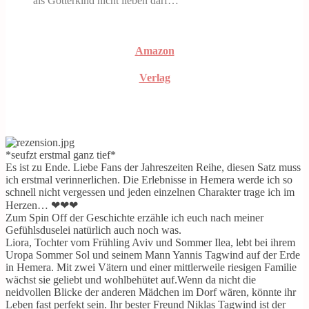
als Götterkind nicht lieben darf…
Amazon
Verlag
*seufzt erstmal ganz tief*
Es ist zu Ende. Liebe Fans der Jahreszeiten Reihe, diesen Satz muss
ich erstmal verinnerlichen. Die Erlebnisse in Hemera werde ich so
schnell nicht vergessen und jeden einzelnen Charakter trage ich im
Herzen… ❤❤❤
Zum Spin Off der Geschichte erzähle ich euch nach meiner
Gefühlsduselei natürlich auch noch was.
Liora, Tochter vom Frühling Aviv und Sommer Ilea, lebt bei ihrem
Uropa Sommer Sol und seinem Mann Yannis Tagwind auf der Erde
in Hemera. Mit zwei Vätern und einer mittlerweile riesigen Familie
wächst sie geliebt und wohlbehütet auf.Wenn da nicht die
neidvollen Blicke der anderen Mädchen im Dorf wären, könnte ihr
Leben fast perfekt sein. Ihr bester Freund Niklas Tagwind ist der