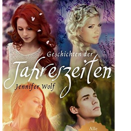
Challenge
2019
Carlsen Challenge 2019
Kunterbunter Bücherwahn 2019
2018
Carlsen
Impress
LYX
Verlage
Über Mich
Cookie-Richtlinie (EU)