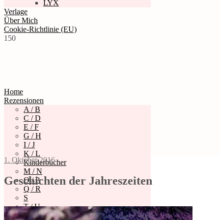
LYX
Verlage
Über Mich
Cookie-Richtlinie (EU)
150
Home
Rezensionen
A / B
C / D
E / F
G / H
I / J
K / L
1. Oktober 2016
Kinderbücher
M / N
Geschichten der Jahreszeiten
O / P
Q / R
S
T / U
V – Z