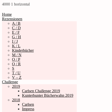
4000
1
horizontal
Home
Rezensionen
A / B
C / D
E / F
G / H
I / J
K / L
Kinderbücher
M / N
O / P
Q / R
S
T / U
V – Z
Challenge
2019
Carlsen Challenge 2019
Kunterbunter Bücherwahn 2019
2018
Carlsen
Impress