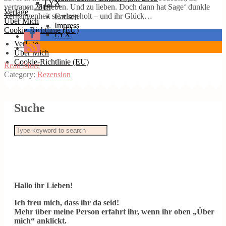
LYX
vertrauen. Zu leben. Und zu lieben. Doch dann hat Sage‘ dunkle
2018
Verlage
Vergangenheit sie eingeholt – und ihr Glück…
Carlsen
Über Mich
Impress
Cookie-Richtlinie (EU)
LYX
Verlage
Über Mich
Cookie-Richtlinie (EU)
Read More
Category:
Rezension
Suche
Hallo ihr Lieben!
Ich freu mich, dass ihr da seid!
Mehr über meine Person erfahrt ihr, wenn ihr oben „Über
mich“ anklickt.