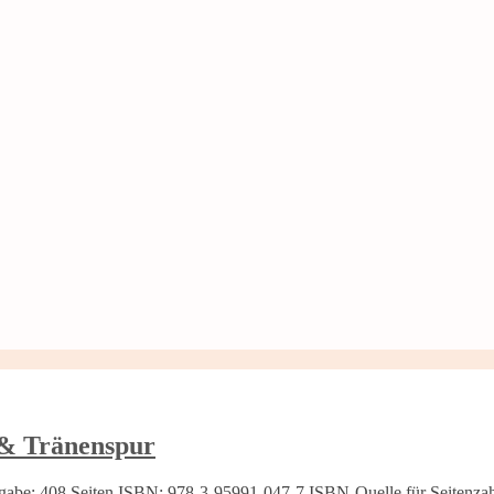
 & Tränenspur
abe: 408 Seiten ISBN: 978-3-95991-047-7 ISBN-Quelle für Seitenz