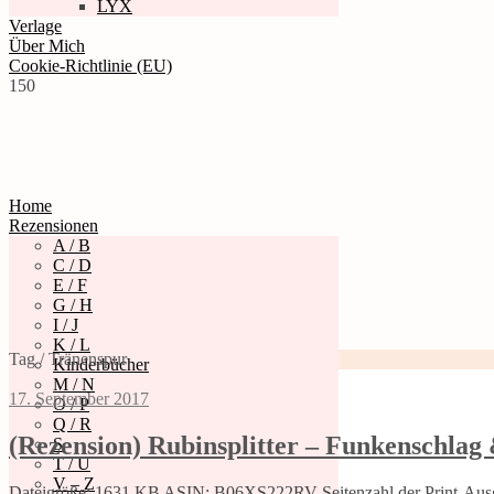
LYX
Verlage
Über Mich
Cookie-Richtlinie (EU)
150
Home
Rezensionen
A / B
C / D
E / F
G / H
I / J
K / L
Tag / Tränenspur
Kinderbücher
M / N
17. September 2017
O / P
Q / R
(Rezension) Rubinsplitter – Funkenschlag
S
T / U
V – Z
Dateigröße: 1631 KB ASIN: B06XS222RV Seitenzahl der Print-Ausg