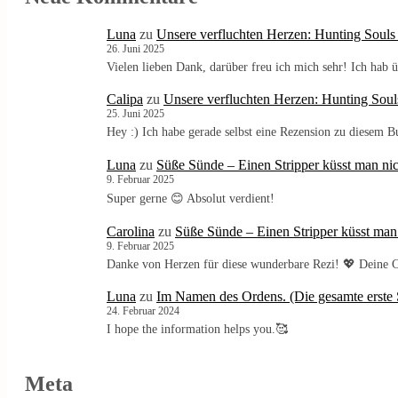
Luna
zu
Unsere verfluchten Herzen: Hunting Souls
26. Juni 2025
Vielen lieben Dank, darüber freu ich mich sehr! Ich ha
Calipa
zu
Unsere verfluchten Herzen: Hunting Soul
25. Juni 2025
Hey :) Ich habe gerade selbst eine Rezension zu diesem 
Luna
zu
Süße Sünde – Einen Stripper küsst man nic
9. Februar 2025
Super gerne 😊 Absolut verdient!
Carolina
zu
Süße Sünde – Einen Stripper küsst man
9. Februar 2025
Danke von Herzen für diese wunderbare Rezi! 💖 Deine C
Luna
zu
Im Namen des Ordens. (Die gesamte erste S
24. Februar 2024
I hope the information helps you.🥰
Meta