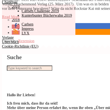
Challenge
Verlag: Drachenmond Verlag (25. März 2017) Um was es in beiden T
2019
vor dem Untergang bewahren? Wäre da nicht Rockstar Kai mit seine
Carlsen Challenge 2019
Kunterbunter Bücherwahn 2019
Read More
2018
Carlsen
Impress
LYX
Verlage
Category:
Rezension
Über Mich
Cookie-Richtlinie (EU)
Suche
Hallo ihr Lieben!
Ich freu mich, dass ihr da seid!
Mehr über meine Person erfahrt ihr, wenn ihr oben „Über mic