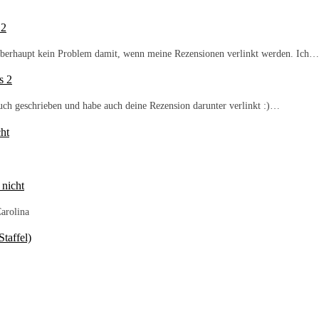
 2
b überhaupt kein Problem damit, wenn meine Rezensionen verlinkt werden. Ich…
s 2
Buch geschrieben und habe auch deine Rezension darunter verlinkt :)…
ht
 nicht
arolina
taffel)