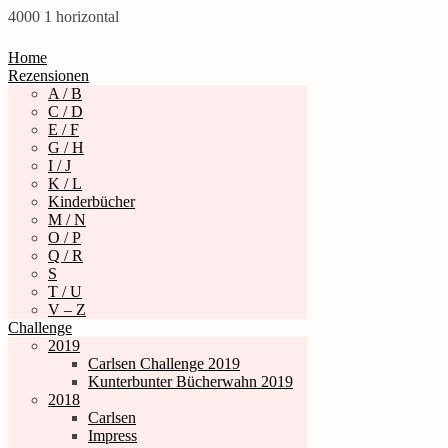
4000
1
horizontal
Home
Rezensionen
A / B
C / D
E / F
G / H
I / J
K / L
Kinderbücher
M / N
O / P
Q / R
S
T / U
V – Z
Challenge
2019
Carlsen Challenge 2019
Kunterbunter Bücherwahn 2019
2018
Carlsen
Impress