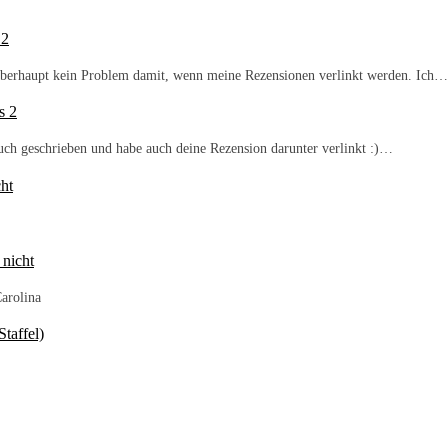
 2
b überhaupt kein Problem damit, wenn meine Rezensionen verlinkt werden. Ich…
s 2
Buch geschrieben und habe auch deine Rezension darunter verlinkt :)…
ht
 nicht
arolina
taffel)