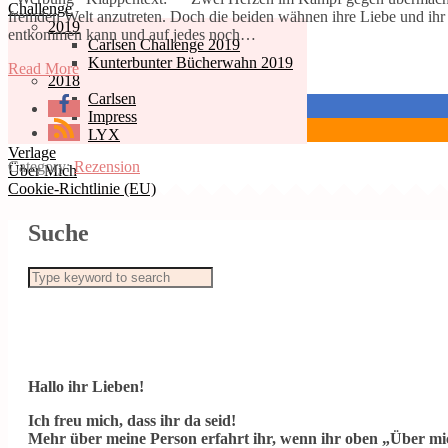
Challenge
fremden Welt anzutreten. Doch die beiden wähnen ihre Liebe und ihr
2019
entkommen kann und auf jedes noch…
Carlsen Challenge 2019
Kunterbunter Bücherwahn 2019
Read More
2018
Carlsen
Impress
LYX
Verlage
Category:
Rezension
Über Mich
Cookie-Richtlinie (EU)
Suche
Hallo ihr Lieben!
Ich freu mich, dass ihr da seid!
Mehr über meine Person erfahrt ihr, wenn ihr oben „Über mic