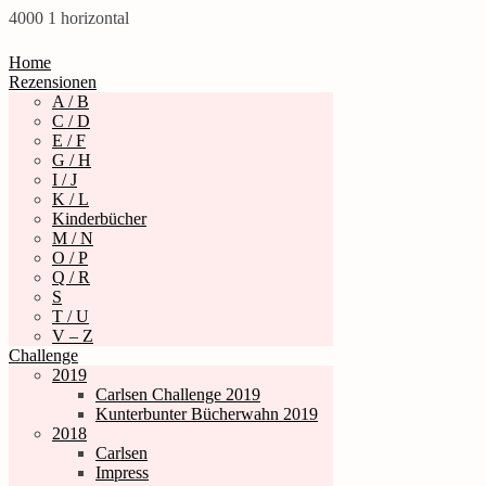
4000
1
horizontal
Home
Rezensionen
A / B
C / D
E / F
G / H
I / J
K / L
Kinderbücher
M / N
O / P
Q / R
S
T / U
V – Z
Challenge
2019
Carlsen Challenge 2019
Kunterbunter Bücherwahn 2019
2018
Carlsen
Impress