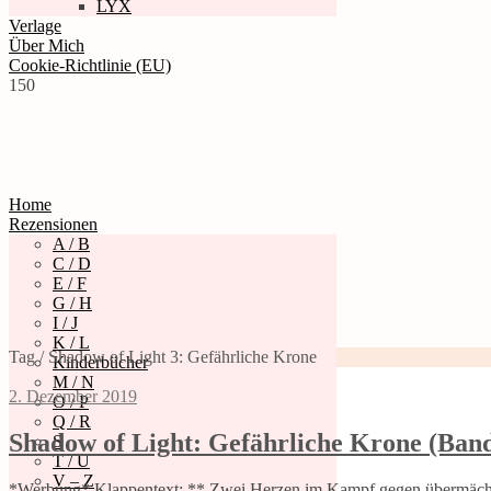
LYX
Verlage
Über Mich
Cookie-Richtlinie (EU)
150
Home
Rezensionen
A / B
C / D
E / F
G / H
I / J
K / L
Tag / Shadow of Light 3: Gefährliche Krone
Kinderbücher
M / N
2. Dezember 2019
O / P
Q / R
Shadow of Light: Gefährliche Krone (Band
S
T / U
V – Z
*Werbung* Klappentext: ** Zwei Herzen im Kampf gegen übermächtige 