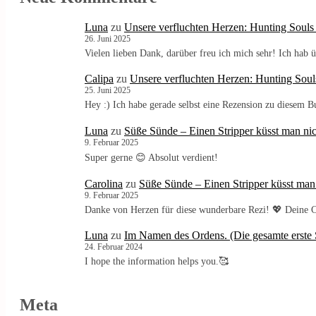
Luna
zu
Unsere verfluchten Herzen: Hunting Souls
26. Juni 2025
Vielen lieben Dank, darüber freu ich mich sehr! Ich ha
Calipa
zu
Unsere verfluchten Herzen: Hunting Soul
25. Juni 2025
Hey :) Ich habe gerade selbst eine Rezension zu diesem 
Luna
zu
Süße Sünde – Einen Stripper küsst man nic
9. Februar 2025
Super gerne 😊 Absolut verdient!
Carolina
zu
Süße Sünde – Einen Stripper küsst man
9. Februar 2025
Danke von Herzen für diese wunderbare Rezi! 💖 Deine C
Luna
zu
Im Namen des Ordens. (Die gesamte erste S
24. Februar 2024
I hope the information helps you.🥰
Meta