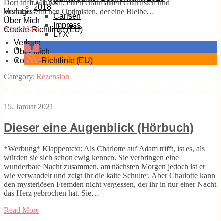
Dort trifft Mia Will, einen charmanten Gitarristen und
LYX
2018
unverbesserlichen Optimisten, der eine Bleibe…
Verlage
Carlsen
Über Mich
Impress
Read More
Cookie-Richtlinie (EU)
LYX
Verlage
Über Mich
Cookie-Richtlinie (EU)
Category:
Rezension
15. Januar 2021
Dieser eine Augenblick (Hörbuch)
*Werbung* Klappentext: Als Charlotte auf Adam trifft, ist es, als
würden sie sich schon ewig kennen. Sie verbringen eine
wunderbare Nacht zusammen, am nächsten Morgen jedoch ist er
wie verwandelt und zeigt ihr die kalte Schulter. Aber Charlotte kann
den mysteriösen Fremden nicht vergessen, der ihr in nur einer Nacht
das Herz gebrochen hat. Sie…
Read More