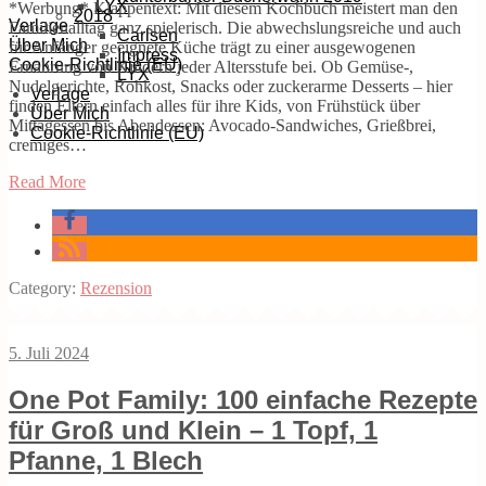
LYX
*Werbung* Klappentext: Mit diesem Kochbuch meistert man den
2018
Verlage
Familienalltag ganz spielerisch. Die abwechslungsreiche und auch
Carlsen
Über Mich
für Anfänger geeignete Küche trägt zu einer ausgewogenen
Impress
Cookie-Richtlinie (EU)
Ernährung von Kindern jeder Altersstufe bei. Ob Gemüse-,
LYX
Nudelgerichte, Rohkost, Snacks oder zuckerarme Desserts – hier
Verlage
finden Eltern einfach alles für ihre Kids, von Frühstück über
Über Mich
Mittagessen bis Abendessen: Avocado-Sandwiches, Grießbrei,
Cookie-Richtlinie (EU)
cremiges…
Read More
Category:
Rezension
5. Juli 2024
One Pot Family: 100 einfache Rezepte
für Groß und Klein – 1 Topf, 1
Pfanne, 1 Blech