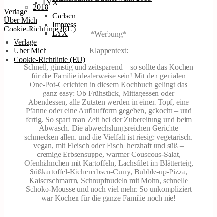
LYX
2018
Verlage
Carlsen
Über Mich
Impress
Cookie-Richtlinie (EU)
LYX
*Werbung*
Verlage
Klappentext:
Über Mich
Cookie-Richtlinie (EU)
Schnell, günstig und zeitsparend – so sollte das Kochen
für die Familie idealerweise sein! Mit den genialen
One-Pot-Gerichten in diesem Kochbuch gelingt das
ganz easy: Ob Frühstück, Mittagessen oder
Abendessen, alle Zutaten werden in einen Topf, eine
Pfanne oder eine Auflaufform gegeben, gekocht – und
fertig. So spart man Zeit bei der Zubereitung und beim
Abwasch. Die abwechslungsreichen Gerichte
schmecken allen, und die Vielfalt ist riesig: vegetarisch,
vegan, mit Fleisch oder Fisch, herzhaft und süß –
cremige Erbsensuppe, warmer Couscous-Salat,
Ofenhähnchen mit Kartoffeln, Lachsfilet im Blätterteig,
Süßkartoffel-Kichererbsen-Curry, Bubble-up-Pizza,
Kaiserschmarrn, Schnupfnudeln mit Mohn, schnelle
Schoko-Mousse und noch viel mehr. So unkompliziert
war Kochen für die ganze Familie noch nie!