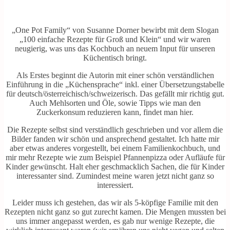
„One Pot Family“ von Susanne Dorner bewirbt mit dem Slogan
„100 einfache Rezepte für Groß und Klein“ und wir waren
neugierig, was uns das Kochbuch an neuem Input für unseren
Küchentisch bringt.
Als Erstes beginnt die Autorin mit einer schön verständlichen
Einführung in die „Küchensprache“ inkl. einer Übersetzungstabelle
für deutsch/österreichisch/schweizerisch. Das gefällt mir richtig gut.
Auch Mehlsorten und Öle, sowie Tipps wie man den
Zuckerkonsum reduzieren kann, findet man hier.
Die Rezepte selbst sind verständlich geschrieben und vor allem die
Bilder fanden wir schön und ansprechend gestaltet. Ich hatte mir
aber etwas anderes vorgestellt, bei einem Familienkochbuch, und
mir mehr Rezepte wie zum Beispiel Pfannenpizza oder Aufläufe für
Kinder gewünscht. Halt eher geschmacklich Sachen, die für Kinder
interessanter sind. Zumindest meine waren jetzt nicht ganz so
interessiert.
Leider muss ich gestehen, das wir als 5-köpfige Familie mit den
Rezepten nicht ganz so gut zurecht kamen. Die Mengen mussten bei
uns immer angepasst werden, es gab nur wenige Rezepte, die