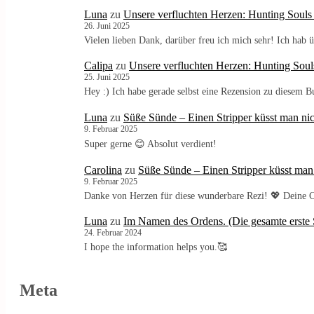
Luna
zu
Unsere verfluchten Herzen: Hunting Souls
26. Juni 2025
Vielen lieben Dank, darüber freu ich mich sehr! Ich ha
Calipa
zu
Unsere verfluchten Herzen: Hunting Soul
25. Juni 2025
Hey :) Ich habe gerade selbst eine Rezension zu diesem 
Luna
zu
Süße Sünde – Einen Stripper küsst man nic
9. Februar 2025
Super gerne 😊 Absolut verdient!
Carolina
zu
Süße Sünde – Einen Stripper küsst man
9. Februar 2025
Danke von Herzen für diese wunderbare Rezi! 💖 Deine C
Luna
zu
Im Namen des Ordens. (Die gesamte erste S
24. Februar 2024
I hope the information helps you.🥰
Meta