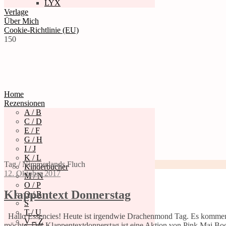
LYX
Verlage
Über Mich
Cookie-Richtlinie (EU)
150
Home
Rezensionen
A / B
C / D
E / F
G / H
I / J
K / L
Tag / Nimmerlands Fluch
Kinderbücher
12. Oktober 2017
M / N
O / P
Klappentext Donnerstag
Q / R
S
T / U
Hallo Essencies! Heute ist irgendwie Drachenmond Tag. Es kommen s
V – Z
möchte. Der Klappentextdonnerstag ist eine Aktion von Pink Mai B