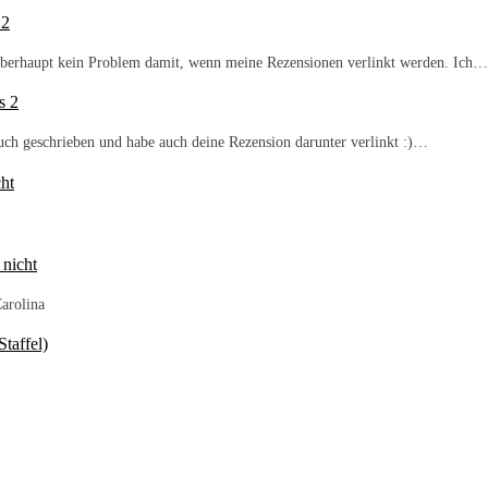
 2
b überhaupt kein Problem damit, wenn meine Rezensionen verlinkt werden. Ich…
s 2
Buch geschrieben und habe auch deine Rezension darunter verlinkt :)…
ht
 nicht
arolina
taffel)