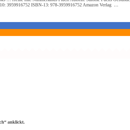
BN-10: 3959916752 ISBN-13: 978-3959916752 Amazon Verlag …
h“ anklickt.