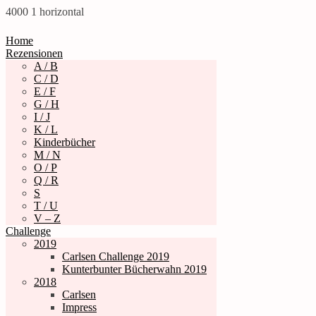
4000
1
horizontal
Home
Rezensionen
A / B
C / D
E / F
G / H
I / J
K / L
Kinderbücher
M / N
O / P
Q / R
S
T / U
V – Z
Challenge
2019
Carlsen Challenge 2019
Kunterbunter Bücherwahn 2019
2018
Carlsen
Impress