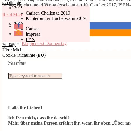
Challenge
Verlag: Drachenmond Verlag (erscheint am 10. Oktober 2017) IS
2019
Carlsen Challenge 2019
Read More
Kunterbunter Bücherwahn 2019
2018
Carlsen
Impress
LYX
Category:
Klappentext Donnerstag
Verlage
Über Mich
Cookie-Richtlinie (EU)
Suche
Hallo ihr Lieben!
Ich freu mich, dass ihr da seid!
Mehr über meine Person erfahrt ihr, wenn ihr oben „Über mic