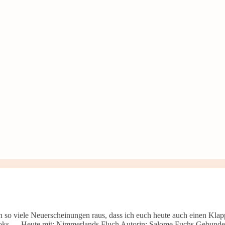
o viele Neuerscheinungen raus, dass ich euch heute auch einen Klap
ooks … Heute mit: Nimmerlands Fluch Autorin: Salome Fuchs Gebunde