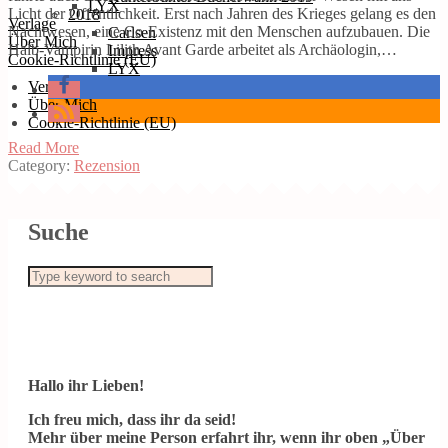
LYX
Licht der Öffentlichkeit. Erst nach Jahren des Krieges gelang es den
2018
Verlage
Nachtwesen, eine Co-Existenz mit den Menschen aufzubauen. Die
Carlsen
Über Mich
Halb-Vampirin Lilith Avant Garde arbeitet als Archäologin,…
Impress
Cookie-Richtlinie (EU)
LYX
Verlage
Über Mich
Cookie-Richtlinie (EU)
Read More
Category:
Rezension
Suche
Hallo ihr Lieben!
Ich freu mich, dass ihr da seid!
Mehr über meine Person erfahrt ihr, wenn ihr oben „Über