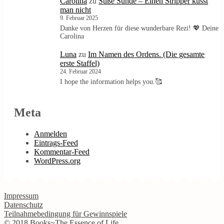
Carolina
zu
Süße Sünde – Einen Stripper küsst
man nicht
9. Februar 2025
Danke von Herzen für diese wunderbare Rezi! 💖 Deine
Carolina
Luna
zu
Im Namen des Ordens. (Die gesamte
erste Staffel)
24. Februar 2024
I hope the information helps you.🥰
Meta
Anmelden
Eintrags-Feed
Kommentar-Feed
WordPress.org
Impressum
Datenschutz
Teilnahmebedingung für Gewinnspiele
© 2018 Books~The Essence of Life