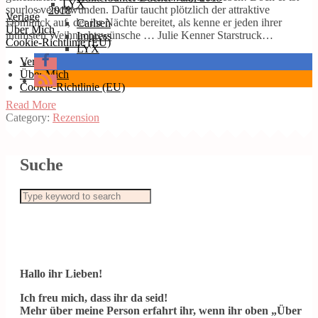
LYX
spurlos verschwunden. Dafür taucht plötzlich der attraktive
2018
Verlage
Dominick auf, der ihr Nächte bereitet, als kenne er jeden ihrer
Carlsen
Über Mich
intimsten Weihnachtswünsche … Julie Kenner Starstruck…
Impress
Cookie-Richtlinie (EU)
LYX
Verlage
Über Mich
Cookie-Richtlinie (EU)
Read More
Category:
Rezension
Suche
Hallo ihr Lieben!
Ich freu mich, dass ihr da seid!
Mehr über meine Person erfahrt ihr, wenn ihr oben „Über