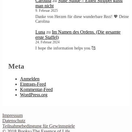
Carolina
zu
Süße Sünde – Einen Stripper küsst
man nicht
9. Februar 2025
Danke von Herzen für diese wunderbare Rezi! 💖 Deine
Carolina
Luna
zu
Im Namen des Ordens. (Die gesamte
erste Staffel)
24. Februar 2024
I hope the information helps you.🥰
Meta
Anmelden
Eintrags-Feed
Kommentar-Feed
WordPress.org
Impressum
Datenschutz
Teilnahmebedingung für Gewinnspiele
© 2018 Books~The Essence of Life