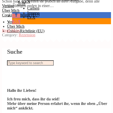
Schon bald verzweifelt sie jedoch an ihrer Aufgabe, denn alle
LYX
2018
Verabredungen enden in einer…
Verlage
Carlsen
Über Mich
Impress
Cookie-Richtlinie (EU)
LYX
Verlage
Über Mich
Read More
Cookie-Richtlinie (EU)
Category:
Rezension
Suche
Hallo ihr Lieben!
Ich freu mich, dass ihr da seid!
Mehr über meine Person erfahrt ihr, wenn ihr oben „Über
mich“ anklickt.