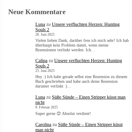
Neue Kommentare
Luna
zu
Unsere verfluchten Herzen: Hunting
Souls 2
26. Juni 2025
Vielen lieben Dank, darüber freu ich mich sehr! Ich hab
überhaupt kein Problem damit, wenn meine
Rezensionen verlinkt werden. Ich…
Calipa
zu
Unsere verfluchten Herzen: Hunting
Souls 2
25. Juni 2025
Hey :) Ich habe gerade selbst eine Rezension zu diesem
Buch geschrieben und habe auch deine Rezension
darunter verlinkt :)…
Luna
zu
Süße Sünde – Einen Stripper küsst man
nicht
9. Februar 2025
Super gerne 😊 Absolut verdient!
Carolina
zu
Süße Sünde – Einen Stripper küsst
man nicht