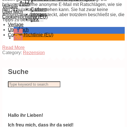
LYX
2018
bekommt sie eine anonyme E-Mail mit Ratschlägen, wie sie
Verlage
Carlsen
den Schulalltag überstehen kann. Sie hat zwar keine
Über Mich
Impress
Ahnung, wer dahintersteckt, aber trotzdem beschließt sie, die
Cookie-Richtlinie (EU)
LYX
Tipps zu befolgen.…
Verlage
Über Mich
Cookie-Richtlinie (EU)
Read More
Category:
Rezension
Suche
Hallo ihr Lieben!
Ich freu mich, dass ihr da seid!