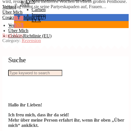
wird, residiert er seit mehreren Wochen in einem großen Penthouse.
LYX
2018
Jeden Tag räumt sie seine Partyeskapaden auf, Frauen…
Verlage
Carlsen
Über Mich
Impress
Cookie-Richtlinie (EU)
LYX
Verlage
Über Mich
Read More
Cookie-Richtlinie (EU)
Category:
Rezension
Suche
Hallo ihr Lieben!
Ich freu mich, dass ihr da seid!
Mehr über meine Person erfahrt ihr, wenn ihr oben „Über
mich“ anklickt.