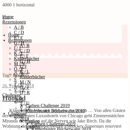
4000
1
horizontal
Home
150
Rezensionen
A / B
C / D
Home
E / F
Rezensionen
G / H
A / B
I / J
C / D
K / L
E / F
Kinderbücher
G / H
M / N
I / J
O / P
K / L
Q / R
Tag / Hooked
Kinderbücher
S
M / N
T / U
26. Februar 2018
O / P
V – Z
Q / R
Challenge
Hooked
S
2019
T / U
Carlsen Challenge 2019
V – Z
Klappentext: Was sich liebt, das neckt sich … Von allen Gästen
Kunterbunter Bücherwahn 2019
Challenge
des angesagtesten Luxushotels von Chicago geht Zimmermädchen
2018
2019
Miranda niemand so auf die Nerven wie Jake Birch. Da die
Carlsen
Carlsen Challenge 2019
Wohnung des millionenschweren Eishockey-Superstars renoviert
Impress
Kunterbunter Bücherwahn 2019