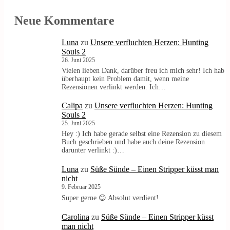
Neue Kommentare
Luna
zu
Unsere verfluchten Herzen: Hunting
Souls 2
26. Juni 2025
Vielen lieben Dank, darüber freu ich mich sehr! Ich hab
überhaupt kein Problem damit, wenn meine
Rezensionen verlinkt werden. Ich…
Calipa
zu
Unsere verfluchten Herzen: Hunting
Souls 2
25. Juni 2025
Hey :) Ich habe gerade selbst eine Rezension zu diesem
Buch geschrieben und habe auch deine Rezension
darunter verlinkt :)…
Luna
zu
Süße Sünde – Einen Stripper küsst man
nicht
9. Februar 2025
Super gerne 😊 Absolut verdient!
Carolina
zu
Süße Sünde – Einen Stripper küsst
man nicht