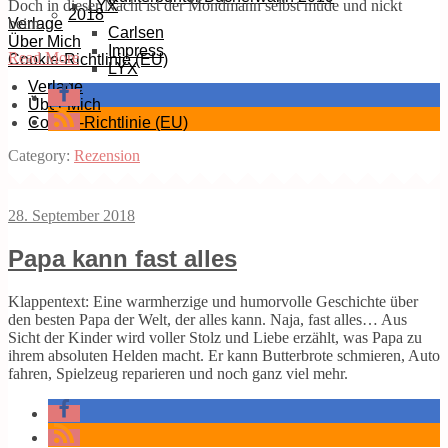
Doch in dieser Nacht ist der Mondmann selbst müde und nickt
LYX
2018
beim…
Verlage
Carlsen
Über Mich
Impress
Read More
Cookie-Richtlinie (EU)
LYX
Verlage
Über Mich
Cookie-Richtlinie (EU)
Category:
Rezension
28. September 2018
Papa kann fast alles
Klappentext: Eine warmherzige und humorvolle Geschichte über
den besten Papa der Welt, der alles kann. Naja, fast alles… Aus
Sicht der Kinder wird voller Stolz und Liebe erzählt, was Papa zu
ihrem absoluten Helden macht. Er kann Butterbrote schmieren, Auto
fahren, Spielzeug reparieren und noch ganz viel mehr.