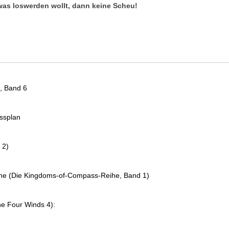
was loswerden wollt, dann keine Scheu!
, Band 6
essplan
 2)
che (Die Kingdoms-of-Compass-Reihe, Band 1)
e Four Winds 4):