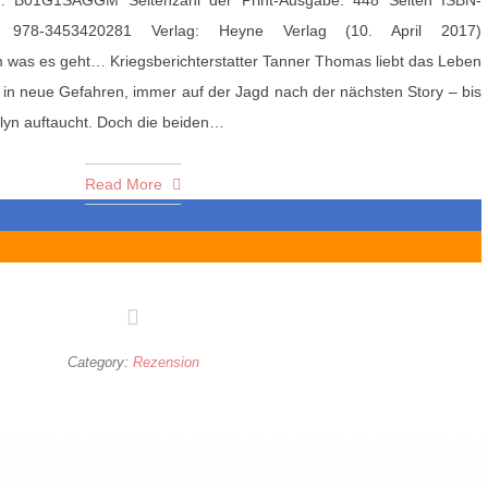
 B01G1SAGGM Seitenzahl der Print-Ausgabe: 448 Seiten ISBN-
 978-3453420281 Verlag: Heyne Verlag (10. April 2017)
 was es geht… Kriegsberichterstatter Tanner Thomas liebt das Leben
ch in neue Gefahren, immer auf der Jagd nach der nächsten Story – bis
slyn auftaucht. Doch die beiden…
Read More
Category:
Rezension