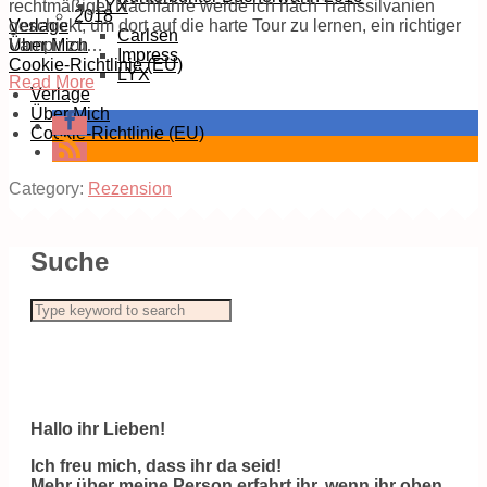
rechtmäßiger Nachfahre werde ich nach Transsilvanien
LYX
2018
geschickt, um dort auf die harte Tour zu lernen, ein richtiger
Verlage
Carlsen
Vampir zu…
Über Mich
Impress
Cookie-Richtlinie (EU)
LYX
Read More
Verlage
Über Mich
Cookie-Richtlinie (EU)
Category:
Rezension
Suche
Hallo ihr Lieben!
Ich freu mich, dass ihr da seid!
Mehr über meine Person erfahrt ihr, wenn ihr oben