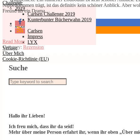
Challenge
Nippelklemmen trägt, ist das definitiv kein schöner Anblick. Aber wo
2019
Freund als ein Drama…
Carlsen Challenge 2019
Kunterbunter Bücherwahn 2019
2018
Carlsen
Impress
Read More
LYX
Category:
Rezension
Verlage
Über Mich
Cookie-Richtlinie (EU)
Suche
Hallo ihr Lieben!
Ich freu mich, dass ihr da seid!
Mehr über meine Person erfahrt ihr, wenn ihr oben „Über mic