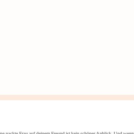
ne nackte Frau auf deinem Freund ist kein schöner Anblick. Und wenn 