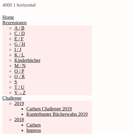
4000
1
horizontal
Home
Rezensionen
A / B
C / D
E / F
G / H
I / J
K / L
Kinderbücher
M / N
O / P
Q / R
S
T / U
V – Z
Challenge
2019
Carlsen Challenge 2019
Kunterbunter Bücherwahn 2019
2018
Carlsen
Impress