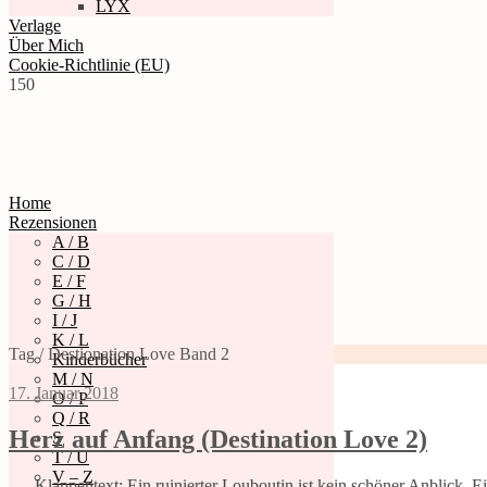
LYX
Verlage
Über Mich
Cookie-Richtlinie (EU)
150
Home
Rezensionen
A / B
C / D
E / F
G / H
I / J
K / L
Tag / Destionation Love Band 2
Kinderbücher
M / N
17. Januar 2018
O / P
Q / R
Herz auf Anfang (Destination Love 2)
S
T / U
V – Z
Klappentext: Ein ruinierter Louboutin ist kein schöner Anblick. Ei