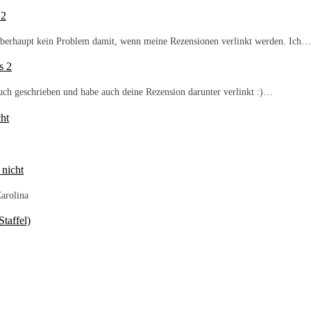
 2
b überhaupt kein Problem damit, wenn meine Rezensionen verlinkt werden. Ich…
s 2
Buch geschrieben und habe auch deine Rezension darunter verlinkt :)…
ht
 nicht
arolina
taffel)