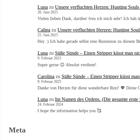
Luna
zu
Unsere verfluchten Herzen: Hunting Souls
26. Juni 2025
Vielen lieben Dank, darüber freu ich mich sehr! Ich ha
Calipa
zu
Unsere verfluchten Herzen: Hunting Soul
25. Juni 2025
Hey :) Ich habe gerade selbst eine Rezension zu diesem 
Luna
zu
Süße Sünde – Einen Stripper küsst man nic
9. Februar 2025
Super gerne 😊 Absolut verdient!
Carolina
zu
Süße Sünde – Einen Stripper küsst man
9. Februar 2025
Danke von Herzen für diese wunderbare Rezi! 💖 Deine C
Luna
zu
Im Namen des Ordens. (Die gesamte erste S
24. Februar 2024
I hope the information helps you.🥰
Meta