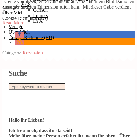
ist eine von ihnen, eine Dämonenbraut, die mit ihrem Blut Dämonen
LYX
2018
aus einer anderen Dimension rufen kann. Mit dieser Gabe verdient
Verlage
Carlsen
sie…
Über Mich
Impress
Cookie-Richtlinie (EU)
LYX
Read More
Verlage
Über Mich
Cookie-Richtlinie (EU)
Category:
Rezension
Suche
Hallo ihr Lieben!
Ich freu mich, dass ihr da seid!
Mehr über meine Person erfahrt ihr, wenn ihr oben „Über