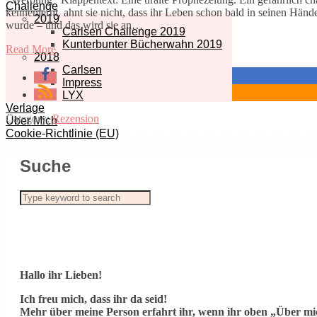
Challenge
kennenlernt, ahnt sie nicht, dass ihr Leben schon bald in seinen Hän
2019
wurde – und das wird sie an…
Carlsen Challenge 2019
Kunterbunter Bücherwahn 2019
Read More
2018
Carlsen
Impress
LYX
Verlage
Category:
Rezension
Über Mich
Cookie-Richtlinie (EU)
Suche
Hallo ihr Lieben!
Ich freu mich, dass ihr da seid!
Mehr über meine Person erfahrt ihr, wenn ihr oben „Über mic