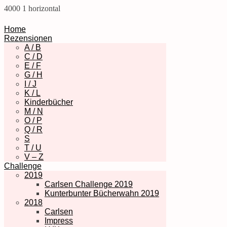
4000
1
horizontal
Home
Rezensionen
A / B
C / D
E / F
G / H
I / J
K / L
Kinderbücher
M / N
O / P
Q / R
S
T / U
V – Z
Challenge
2019
Carlsen Challenge 2019
Kunterbunter Bücherwahn 2019
2018
Carlsen
Impress