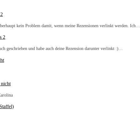
 2
b überhaupt kein Problem damit, wenn meine Rezensionen verlinkt werden. Ich…
s 2
Buch geschrieben und habe auch deine Rezension darunter verlinkt :)…
ht
 nicht
arolina
taffel)