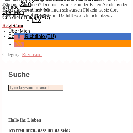
LYX
2018
Dämon schlummert? Dennoch wird sie an der Fallen Academy der
Verlage
Carlsen
Engel aufgenommen. Mit ihren schwarzen Flügeln ist sie dort
Über Mich
Impress
allerdings eine Außenseiterin. Da hilft es auch nicht, dass…
Cookie-Richtlinie (EU)
LYX
Read More
Verlage
Über Mich
Cookie-Richtlinie (EU)
Category:
Rezension
Suche
Hallo ihr Lieben!
Ich freu mich, dass ihr da seid!