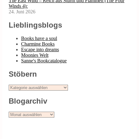
The East Wind – Reich aus Sturm und Flammen (The Four
Winds 4):
24. Juni 2026
Lieblingsblogs
Books have a soul
Charming Books
Escape into dreams
Moonies Welt
Sanne's Bookcatalogue
Stöbern
Stöbern
Blogarchiv
Blogarchiv